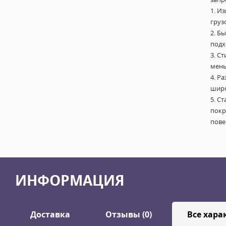
1. И
груз
2. Б
подх
3. С
мень
4. Р
широ
5. С
покр
пове
ИНФОРМАЦИЯ
Доставка
Отзывы (0)
Все хара