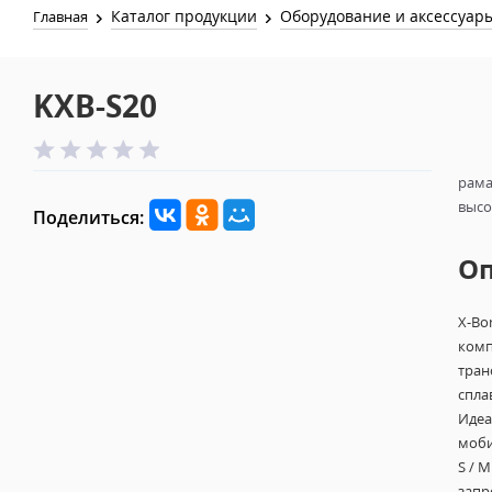
Каталог продукции
Оборудование и аксессуар
Главная
KXB-S20
рама
высот
Поделиться:
О
X-Bo
комп
тран
спла
Идеа
моби
S / 
запр