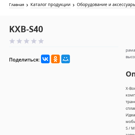
Каталог продукции
Оборудование и аксессуар
Главная
KXB-S40
рама
высот
Поделиться:
О
X-Bo
комп
тран
спла
Идеа
моби
S / 
запр