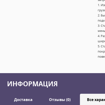
1. И
груз
2. Б
подх
3. С
мень
4. Р
широ
5. С
покр
пове
ИНФОРМАЦИЯ
Доставка
Отзывы (0)
Все хара