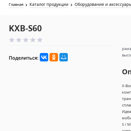
Каталог продукции
Оборудование и аксессуар
Главная
KXB-S60
рама
высот
Поделиться:
О
X-Bo
комп
тран
спла
Идеа
моби
S / 
запр