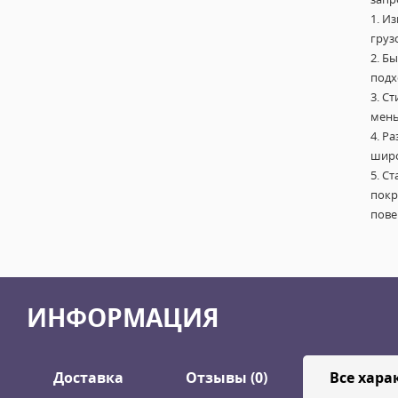
1. И
груз
2. Б
подх
3. С
мень
4. Р
широ
5. С
покр
пове
ИНФОРМАЦИЯ
Доставка
Отзывы (0)
Все хара