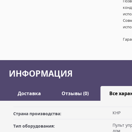
Позв
конд
испо
Совм
испо
Гара
ИНФОРМАЦИЯ
Доставка
Отзывы (0)
Все хара
Оставить отзыв
КНР
Страна производства:
ДОСТАВКА
Пульт уп
Тип оборудования:
Самовывоз из офиса
Ваше имя
дом