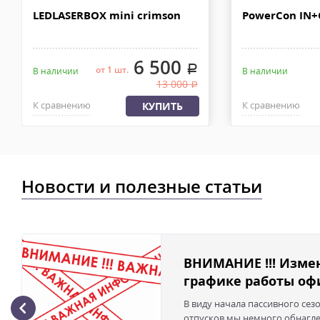
в течении 2-4х рабочих дней с момента 100% предоплаты, весом
LEDLASERBOX mini crimson
PowerCon IN
6 500
.
от 1 шт.
В наличии
В наличии
13 000
.
К сравнению
К сравнению
КУПИТЬ
Новости и полезные статьи
ВНИМАНИЕ !!! Изме
графике работы офи
В виду начала пассивного сез
отпусков мы немного обнаглел