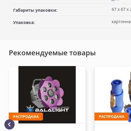
Вы можете забрать товар из офиса (метро "Бутырская") после
67 х 67 х
Габариты упаковки:
оплатив на месте. Для получения товара по счёту Вам необхо
себе доверенность или печать организации плательщика, либ
картонна
Упаковка:
должен быть подписан через ЭДО в день или в момент отгрузки
Электронная почта
офисе выдаётся кассовый чек и документ подписывается в мом
Доставка по Москве пешим курьером
Рекомендуемые товары
Доставка пешим курьером осуществляется курьером компани
службой после 100% предоплаты. Вес заказа не более 6 кг, габа
Оценка
более 50х40х30 см. Сроки доставки 1-3 рабочих дня. Стоимость
рублей. Документы отправляем с заказом или по ЭДО.
Доставка автотранспортом по Москве и за МКАД
Комментарий к отзыву
Доставка личным автотранспортом осуществляется по Москве и
МКАД после 100% предоплаты. Вес заказа не более 100 кг, габа
110х90х80 см. Сроки доставки 2-4 рабочих дня. Стоимость дост
рублей. Документы отправляем с заказом или по ЭДО.
РАСПРОДАЖА
РАСПРОДАЖА
Доставка по Москве, МО и России - EMS ПОЧТА РОССИИ
Отправку заказа курьерской службой EMS осуществляем из офи