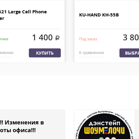
ДО.
При наличии товара на складе 
 РОССИИ
дней с момента 100% предоплат
521 Large Cell Phone
KU-HAND KH-55B
груза с офиса или со склада. 
er
ляем из офиса или со склада
быть приложена доверенность.
латы, весом не более 30 кг и
1 400
3 8
.
ичии
Под заказ
внению
К сравнению
КУПИТЬ
ВЫБР
!! Изменения в
оты офиса!!!