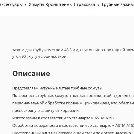
Звук и Видео
аксессуары
Хомуты Кронштейны Страховка
Трубные зажи
Лампы для бассейна
2х канальные модули
Коммутация и Материалы
3х канальные модули
Управление и Распределение
4х канальные модули
Спецэффекты и Расходники
5и канальные модули
зажим для труб диаметром 48.3 мм, стыковочно-проходной элем
угол 90°, чугун с оцинковкой
Описание
Представляем чугунные литые трубные хомуты.
Поверхность трубных хомутов покрыта оцинковкой в дополнен
первоначальной обработке горячим цинкованием, что обеспеч
превосходную защиту от коррозии.
Изготовлены в соответствии со стандартом ASTM A197.
Обработка поверхности в соответствии со стандартом ASTM A15
Шестигранный винт из нержавеющей стали помогает надежно