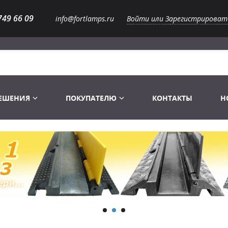
749 66 09
info@fortlamps.ru
Войти или Зарегистрироват
РЕШЕНИЯ
ПОКУПАТЕЛЮ
КОНТАКТЫ
Н
Лампы светодиодные
Распродажа
Лампы Винтаж Ретро Декор
Перчатки
Распродажа
 газоразрядные
Лампы галогенные 6-120 V
Сумки и подсумки
Световое оборудование
Лампы студийные 110-240 V
Распродажа
Ремни и страховка
Аксессуары для света
Лампы-фары PAR
1 канальные модули