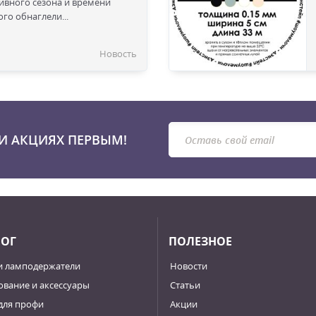
сивного сезона и времени
го обнаглели...
Новость
И АКЦИЯХ ПЕРВЫМ!
ЛОГ
ПОЛЕЗНОЕ
и ламподержатели
Новости
вание и аксессуары
Статьи
для профи
Акции