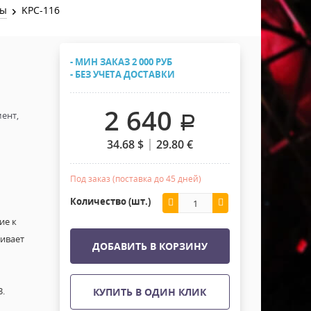
Хомуты Кронштейны Страховка
мы
KPC-116
Напольные покрытия
Скотчи и Стяжки
Дополнительные элементы
- МИН ЗАКАЗ 2 000 РУБ
Защитные чехлы и Кейсы
- БЕЗ УЧЕТА ДОСТАВКИ
Лежачий полицейский ИДН
2 640
ент,
.
34.68
$
29.80
€
Под заказ (поставка до 45 дней)
Количество (шт.)
ие к
ивает
ДОБАВИТЬ В КОРЗИНУ
3
.
КУПИТЬ В ОДИН КЛИК