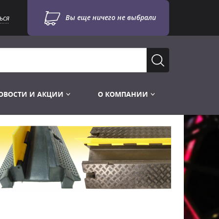
Вы еще ничего не выбрали
ься
ОВОСТИ И АКЦИИ
О КОМПАНИИ
Лампы для стробоскопов
Инструменты
Лампы UV TUV HNS
Готовые комплекты
Лебёдки и Аксессуары
Лампы видеопроекторные
Конструктор МИКРОСЦЕНА
Фермы Штативы Стойки
Пускорегулирующая аппаратура
6и канальные модули
Лестницы и Подиумы
Ламподержатели
7и канальные модули