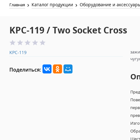
Каталог продукции
Оборудование и аксессуар
Главная
KPC-119 / Two Socket Cross
зажи
KPC-119
чугу
Поделиться:
О
Пред
Пове
перв
прев
Изго
Обра
Шест