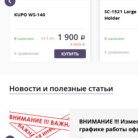
рублей. Документы отправляем с заказом или по ЭДО.
Доставка по Москве, МО и России - EMS ПОЧТА РОССИИ
SC-1521 Large
KUPO WS-140
Holder
Отправку заказа курьерской службой EMS осуществляем из офи
в течении 2-4х рабочих дней с момента 100% предоплаты, весом
1 900
.
от 2 шт.
В наличии
В наличии
3 000
.
К сравнению
К сравнению
КУПИТЬ
Новости и полезные статьи
ВНИМАНИЕ !!! Изме
графике работы офи