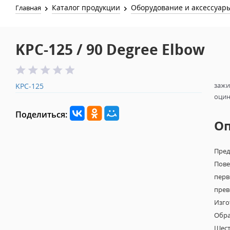
Каталог продукции
Оборудование и аксессуар
Главная
KPC-125 / 90 Degree Elbow
зажи
KPC-125
оцин
Поделиться:
О
Пред
Пове
перв
прев
Изго
Обра
Шест