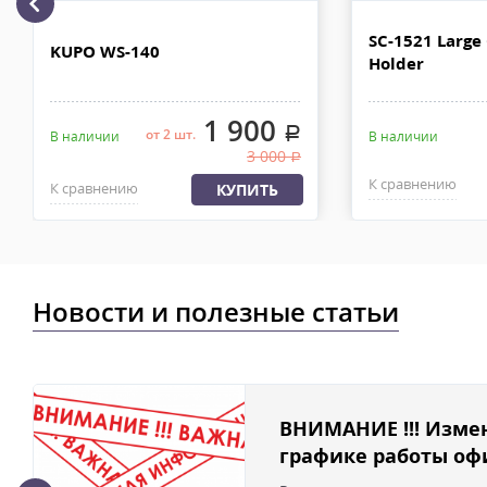
рублей. Документы отправляем с заказом или по ЭДО.
Доставка по Москве, МО и России - EMS ПОЧТА РОССИИ
SC-1521 Large
KUPO WS-140
Holder
Отправку заказа курьерской службой EMS осуществляем из офи
в течении 2-4х рабочих дней с момента 100% предоплаты, весом
1 900
.
от 2 шт.
В наличии
В наличии
3 000
.
К сравнению
К сравнению
КУПИТЬ
Новости и полезные статьи
ВНИМАНИЕ !!! Изме
графике работы офи