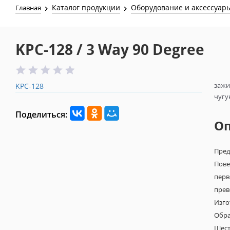
Каталог продукции
Оборудование и аксессуар
Главная
KPC-128 / 3 Way 90 Degree
зажи
KPC-128
чугу
Поделиться:
О
Пред
Пове
перв
прев
Изго
Обра
Шест