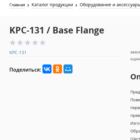
Каталог продукции
Оборудование и аксессуар
Главная
KPC-131 / Base Flange
зажи
KPC-131
оцин
Поделиться:
О
Пред
Пове
перв
прев
Изго
Обра
Шест