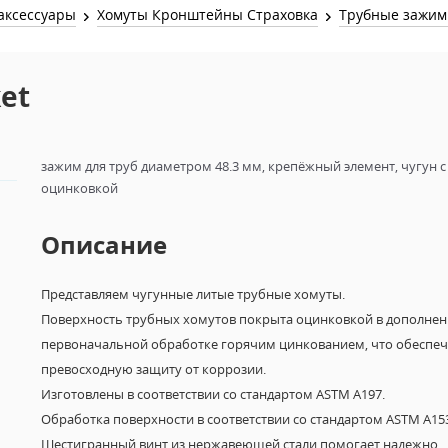
Звук и Видео
аксессуары
Хомуты Кронштейны Страховка
Трубные зажи
Лампы для бассейна
2х канальные модули
Коммутация и Материалы
3х канальные модули
ket
Управление и Распределение
4х канальные модули
Спецэффекты и Расходники
5и канальные модули
зажим для труб диаметром 48.3 мм, крепёжный элемент, чугун с
оцинковкой
Описание
Представляем чугунные литые трубные хомуты.
Поверхность трубных хомутов покрыта оцинковкой в дополнен
первоначальной обработке горячим цинкованием, что обеспеч
превосходную защиту от коррозии.
Изготовлены в соответствии со стандартом ASTM A197.
Обработка поверхности в соответствии со стандартом ASTM A15
Шестигранный винт из нержавеющей стали помогает надежно