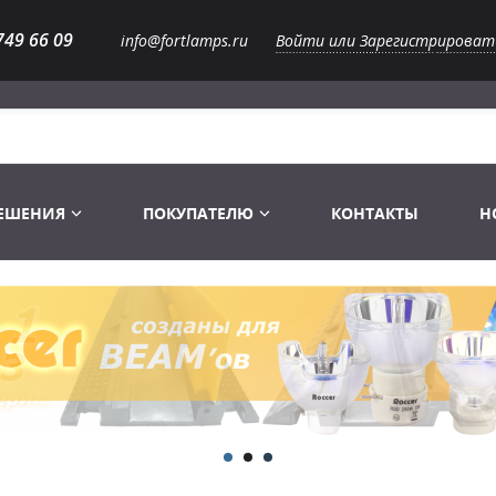
749 66 09
info@fortlamps.ru
Войти или Зарегистрироват
РЕШЕНИЯ
ПОКУПАТЕЛЮ
КОНТАКТЫ
Н
Лампы светодиодные
Распродажа
Лампы Винтаж Ретро Декор
Перчатки
Распродажа
 газоразрядные
Лампы галогенные 6-120 V
Сумки и подсумки
Световое оборудование
Лампы студийные 110-240 V
Распродажа
Ремни и страховка
Аксессуары для света
Лампы-фары PAR
1 канальные модули