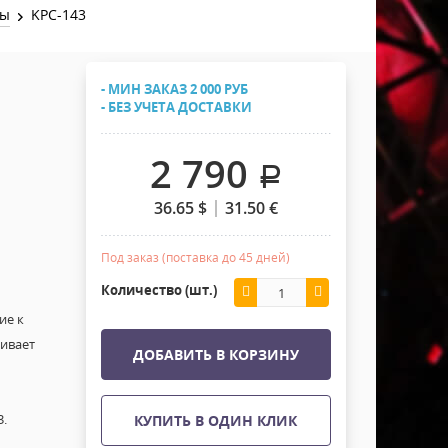
Хомуты Кронштейны Страховка
мы
KPC-143
Напольные покрытия
Скотчи и Стяжки
Дополнительные элементы
- МИН ЗАКАЗ 2 000 РУБ
Защитные чехлы и Кейсы
- БЕЗ УЧЕТА ДОСТАВКИ
Лежачий полицейский ИДН
2 790
.
36.65
$
31.50
€
Под заказ (поставка до 45 дней)
Количество (шт.)
ие к
ивает
ДОБАВИТЬ В КОРЗИНУ
3
.
КУПИТЬ В ОДИН КЛИК