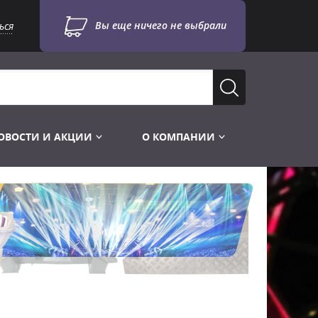
Вы еще ничего не выбрали
ься
ОВОСТИ И АКЦИИ
О КОМПАНИИ
Лампы для стробоскопов
Инструменты
Лампы UV TUV HNS
Готовые комплекты
Лебёдки и Аксессуары
Лампы видеопроекторные
Конструктор МИКРОСЦЕНА
Фермы Штативы Стойки
Пускорегулирующая аппаратура
6и канальные модули
Лестницы и Подиумы
Ламподержатели
7и канальные модули