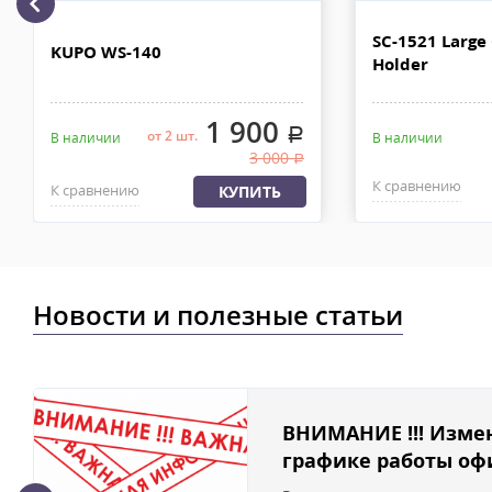
рублей. Документы отправляем с заказом или по ЭДО.
Доставка по Москве, МО и России - EMS ПОЧТА РОССИИ
SC-1521 Large
KUPO WS-140
Holder
Отправку заказа курьерской службой EMS осуществляем из офи
в течении 2-4х рабочих дней с момента 100% предоплаты, весом
1 900
.
от 2 шт.
В наличии
В наличии
3 000
.
К сравнению
К сравнению
КУПИТЬ
Новости и полезные статьи
ВНИМАНИЕ !!! Изме
графике работы офи