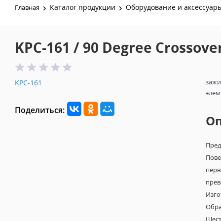
Каталог продукции
Оборудование и аксессуар
Главная
KPC-161 / 90 Degree Crossove
зажи
KPC-161
элем
Поделиться:
О
Пред
Пове
перв
прев
Изго
Обра
Шест