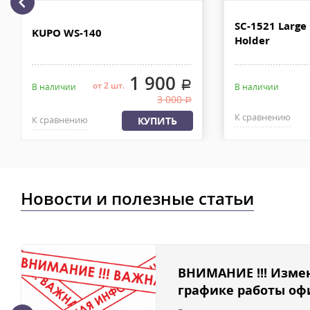
рублей. Документы отправляем с заказом или по ЭДО.
Доставка по Москве, МО и России - EMS ПОЧТА РОССИИ
SC-1521 Large
KUPO WS-140
Holder
Отправку заказа курьерской службой EMS осуществляем из офи
в течении 2-4х рабочих дней с момента 100% предоплаты, весом
1 900
.
от 2 шт.
В наличии
В наличии
3 000
.
К сравнению
К сравнению
КУПИТЬ
Новости и полезные статьи
ВНИМАНИЕ !!! Изме
графике работы офи