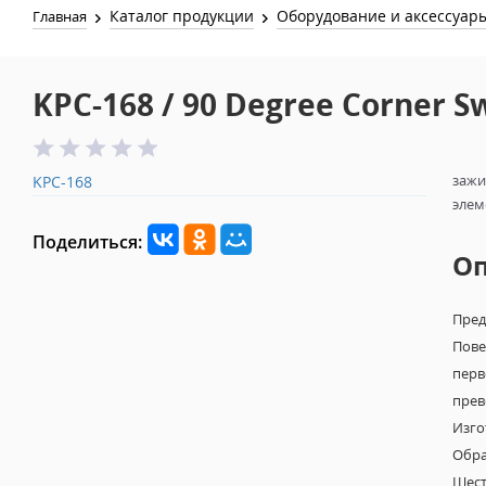
Каталог продукции
Оборудование и аксессуар
Главная
KPC-168 / 90 Degree Corner S
зажи
KPC-168
элем
Поделиться:
О
Пред
Пове
перв
прев
Изго
Обра
Шест