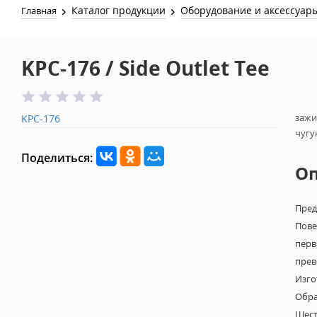
Каталог продукции
Оборудование и аксессуар
Главная
KPC-176 / Side Outlet Tee
зажи
KPC-176
чугу
Поделиться:
О
Пред
Пове
перв
прев
Изго
Обра
Шест