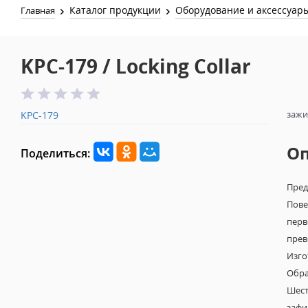
Каталог продукции
Оборудование и аксессуар
Главная
KPC-179 / Locking Collar
зажи
KPC-179
О
Поделиться:
Пред
Пове
перв
прев
Изго
Обра
Шест
зафи