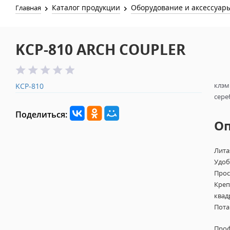
Каталог продукции
Оборудование и аксессуар
Главная
KCP-810 ARCH COUPLER
клэм
KCP-810
сере
Поделиться:
О
Лита
Удоб
Прос
Креп
квад
Пота
Проф