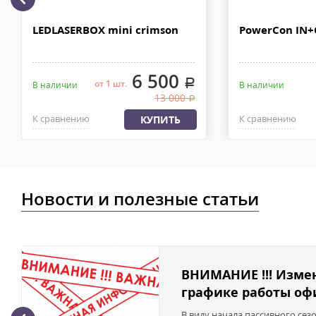
рублей. Документы отправляем с заказом или по ЭДО.
Доставка по Москве, МО и России - EMS ПОЧТА РОССИИ
LEDLASERBOX mini crimson
PowerCon IN
Отправку заказа курьерской службой EMS осуществляем из офи
в течении 2-4х рабочих дней с момента 100% предоплаты, весом
6 500
.
от 1 шт.
В наличии
В наличии
13 000
.
К сравнению
К сравнению
КУПИТЬ
Новости и полезные статьи
ВНИМАНИЕ !!! Изме
графике работы офи
В виду начала пассивного сез