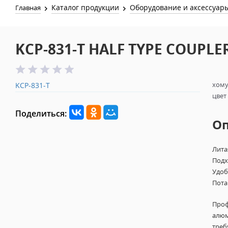
Каталог продукции
Оборудование и аксессуар
Главная
KCP-831-T HALF TYPE COUPLE
хому
KCP-831-T
цвет
Поделиться:
О
Лита
Подх
Удоб
Пота
Проф
алюм
треб