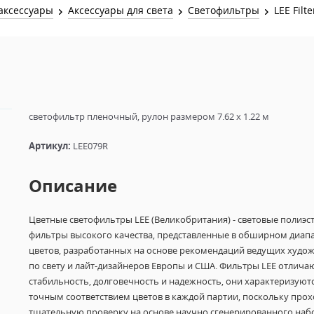
Звук и Видео
аксессуары
Аксессуары для света
Светофильтры
LEE Filte
Лампы для бассейна
2х канальные модули
Коммутация и Материалы
3х канальные модули
Управление и Распределение
4х канальные модули
Спецэффекты и Расходники
5и канальные модули
светофильтр пленочный, рулон размером 7.62 x 1.22 м
Артикул:
LEE079R
Описание
Цветные светофильтры LEE (Великобритания) - световые полиэс
фильтры высокого качества, представленные в обширном диап
цветов, разработанных на основе рекомендаций ведущих худо
по свету и лайт-дизайнеров Европы и США. Фильтры LEE отлича
стабильность, долговечность и надежность, они характеризуют
точным соответствием цветов в каждой партии, поскольку прох
тщательную проверку на основе научно сгенерированного наб