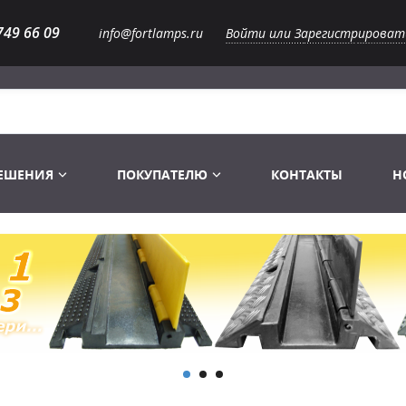
749 66 09
info@fortlamps.ru
Войти или Зарегистрироват
РЕШЕНИЯ
ПОКУПАТЕЛЮ
КОНТАКТЫ
Н
Лампы светодиодные
Распродажа
Лампы Винтаж Ретро Декор
Перчатки
Распродажа
 газоразрядные
Лампы галогенные 6-120 V
Сумки и подсумки
Световое оборудование
Лампы студийные 110-240 V
Распродажа
Ремни и страховка
Аксессуары для света
Лампы-фары PAR
1 канальные модули