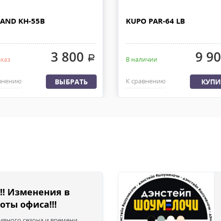
ДО.
При наличии товара на складе 
 РОССИИ
дней с момента 100% предоплат
AND KH-55B
KUPO PAR-64 LB
груза с офиса или со склада. 
ляем из офиса или со склада
быть приложена доверенность.
латы, весом не более 30 кг и
3 800
9 9
.
аказ
В наличии
внению
К сравнению
ВЫБРАТЬ
КУПИ
!! Изменения в
оты офиса!!!
сивного сезона и времени