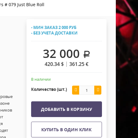
Хомуты Кронштейны Страховка
rs # 079 Just Blue Roll
Напольные покрытия
Скотчи и Стяжки
Дополнительные элементы
- МИН ЗАКАЗ 2 000 РУБ
Защитные чехлы и Кейсы
- БЕЗ УЧЕТА ДОСТАВКИ
Лежачий полицейский ИДН
32 000
.
420.34
$
361.25
€
В наличии
Количество (шт.)
тровые
азоне
ДОБАВИТЬ В КОРЗИНУ
жников
ют
ся
КУПИТЬ В ОДИН КЛИК
одят
ора