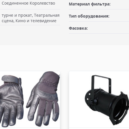
Соединенное Королевство
Материал фильтра:
турне и прокат, Театральная
Тип оборудования:
габаритами не более 100х50х50
сцена, Кино и телевидение
Заявку оформляет отправитель
ая") после предоплаты или
Фасовка:
 Вам необходимо иметь при
Доставка по Москве, МО и Ро
льщика, либо документ
Отправку по России с ПВЗ кур
нт отгрузки. При оплате в
рабочих дней с момента 100% п
ается в момент отгрузки.
руб, весом не более 10 кг и г
получатель. К накладной дол
отправляем с заказом или по Э
ом компании или курьерской
е 6 кг, габариты заказа не
Доставка по Москве, МО и 
. Стоимость доставки от 1000
Отправку заказа с терминала 
ДО.
рабочих дней с момента 100% п
АД
весом не более 100 кг и габар
получатель. К накладной дол
по Москве и до 10 км от
отправляем с заказом или по Э
00 кг, габариты не более
имость доставки от 1500
Доставка - другие ТК