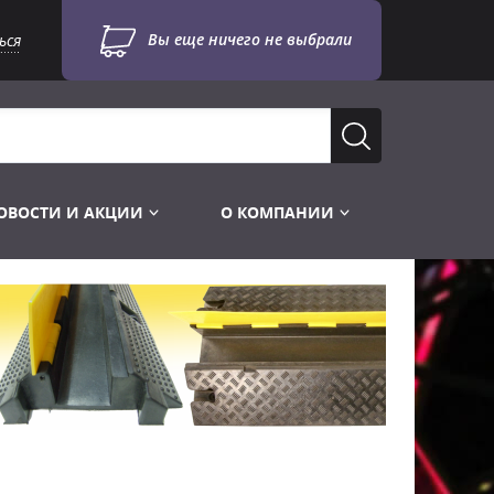
Вы еще ничего не выбрали
ься
ОВОСТИ И АКЦИИ
О КОМПАНИИ
Лампы для стробоскопов
Инструменты
Лампы UV TUV HNS
Готовые комплекты
Лебёдки и Аксессуары
Лампы видеопроекторные
Конструктор МИКРОСЦЕНА
Фермы Штативы Стойки
Пускорегулирующая аппаратура
6и канальные модули
Лестницы и Подиумы
Ламподержатели
7и канальные модули