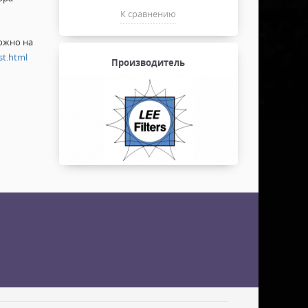
К сравнению
ожно на
st.html
Производитель