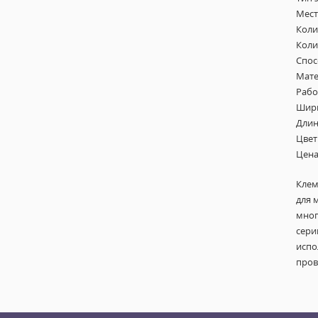
Мест
Коли
Коли
Спос
Мате
Рабо
Шири
Длин
Цвет
Цена
Клем
для 
мног
сери
испо
пров