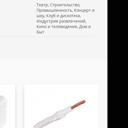
Театр, Строительство,
Промышленность, Концерт и
шоу, Клуб и дискотека,
 см. Стоимость доставки включаем в товар.
Индустрия развлечений,
. Документы отправляем с заказом или по ЭДО.
Кино и телевидение, Дом и
Быт
ссии - СДЭК
ьерской службы СДЭК осуществляем в течении 3-5
редоплаты и от суммы заказа не менее 50.000
абаритами не более 100х30х30 см. Заявку оформляет
жна быть приложена доверенность. Документы
ДО.
России - ТК ДЕЛОВЫЕ ЛИНИИ
ТК ДЕЛОВЫЕ ЛИНИИ осуществляем в течении 3-5
редоплаты, от суммы заказа не менее 50.000 руб,
итами не более 100х100х80 см. Заявку оформляет
жна быть приложена доверенность. Документы
ДО.