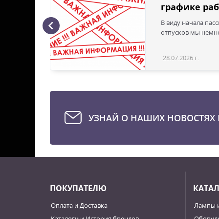
графике раб
В виду начала пас
ая с
отпусков мы немно
28.07.2026 г.
Статья
УЗНАЙ О НАШИХ НОВОСТЯХ 
ПОКУПАТЕЛЮ
КАТА
Оплата и Доставка
Лампы 
Каталоги и История брендов
Оборудо