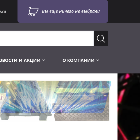
Вы еще ничего не выбрали
ься
ОВОСТИ И АКЦИИ
О КОМПАНИИ
Лампы для стробоскопов
Инструменты
Лампы UV TUV HNS
Готовые комплекты
Лебёдки и Аксессуары
Лампы видеопроекторные
Конструктор МИКРОСЦЕНА
Фермы Штативы Стойки
Пускорегулирующая аппаратура
6и канальные модули
Лестницы и Подиумы
Ламподержатели
7и канальные модули