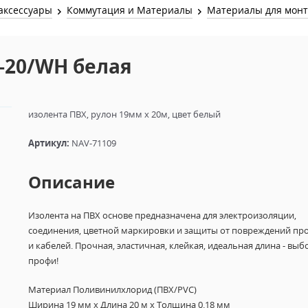
Звук и Видео
аксессуары
Коммутация и Материалы
Материалы для мон
Лампы для бассейна
2х канальные модули
Коммутация и Материалы
3х канальные модули
9-20/WH белая
Управление и Распределение
4х канальные модули
Спецэффекты и Расходники
5и канальные модули
изолента ПВХ, рулон 19мм х 20м, цвет белый
Артикул:
NAV-71109
Описание
Изолента на ПВХ основе предназначена для электроизоляции,
соединения, цветной маркировки и защиты от повреждений пр
и кабелей. Прочная, эластичная, клейкая, идеальная длина - выб
профи!
Материал Поливинилхлорид (ПВХ/PVC)
Ширина 19 мм х Длина 20 м х Толщина 0.18 мм