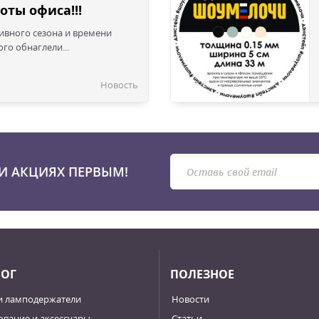
оты офиса!!!
сивного сезона и времени
го обнаглели...
Новость
И АКЦИЯХ ПЕРВЫМ!
ЛОГ
ПОЛЕЗНОЕ
и ламподержатели
Новости
вание и аксессуары
Статьи