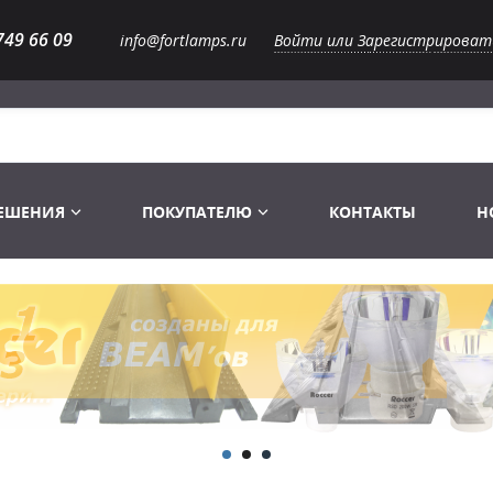
749 66 09
info@fortlamps.ru
Войти или Зарегистрироват
РЕШЕНИЯ
ПОКУПАТЕЛЮ
КОНТАКТЫ
Н
Лампы светодиодные
Распродажа
Лампы Винтаж Ретро Декор
Перчатки
Распродажа
 газоразрядные
Лампы галогенные 6-120 V
Сумки и подсумки
Световое оборудование
Лампы студийные 110-240 V
Распродажа
Ремни и страховка
Аксессуары для света
Лампы-фары PAR
1 канальные модули