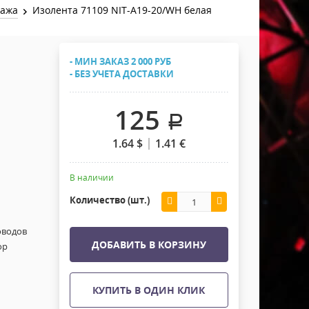
Хомуты Кронштейны Страховка
тажа
Изолента 71109 NIT-A19-20/WH белая
Напольные покрытия
Скотчи и Стяжки
Дополнительные элементы
- МИН ЗАКАЗ 2 000 РУБ
Защитные чехлы и Кейсы
- БЕЗ УЧЕТА ДОСТАВКИ
Лежачий полицейский ИДН
125
.
1.64
$
1.41
€
В наличии
Количество (шт.)
оводов
ДОБАВИТЬ В КОРЗИНУ
ор
КУПИТЬ В ОДИН КЛИК