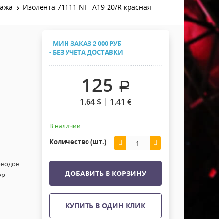
Хомуты Кронштейны Страховка
тажа
Изолента 71111 NIT-A19-20/R красная
Напольные покрытия
Скотчи и Стяжки
Дополнительные элементы
- МИН ЗАКАЗ 2 000 РУБ
Защитные чехлы и Кейсы
- БЕЗ УЧЕТА ДОСТАВКИ
Лежачий полицейский ИДН
125
.
1.64
$
1.41
€
В наличии
Количество (шт.)
оводов
ДОБАВИТЬ В КОРЗИНУ
ор
КУПИТЬ В ОДИН КЛИК