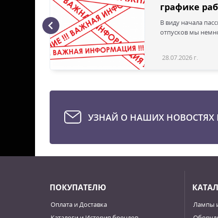
графике раб
В виду начала пас
ая с
отпусков мы немно
28.07.2026 г.
Статья
УЗНАЙ О НАШИХ НОВОСТЯХ 
ПОКУПАТЕЛЮ
КАТА
Оплата и Доставка
Лампы 
Каталоги и История брендов
Оборудо