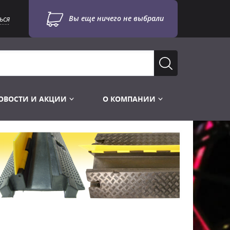
Вы еще ничего не выбрали
ься
ОВОСТИ И АКЦИИ
О КОМПАНИИ
Лампы для стробоскопов
Инструменты
Лампы UV TUV HNS
Готовые комплекты
Лебёдки и Аксессуары
Лампы видеопроекторные
Конструктор МИКРОСЦЕНА
Фермы Штативы Стойки
Пускорегулирующая аппаратура
6и канальные модули
Лестницы и Подиумы
Ламподержатели
7и канальные модули