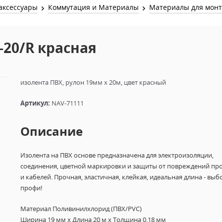
Звук и Видео
аксессуары
Коммутация и Материалы
Материалы для мон
Лампы для бассейна
2х канальные модули
Коммутация и Материалы
3х канальные модули
-20/R красная
Управление и Распределение
4х канальные модули
Спецэффекты и Расходники
5и канальные модули
изолента ПВХ, рулон 19мм х 20м, цвет красный
Артикул:
NAV-71111
Описание
Изолента на ПВХ основе предназначена для электроизоляции,
соединения, цветной маркировки и защиты от повреждений пр
и кабелей. Прочная, эластичная, клейкая, идеальная длина - выб
профи!
Материал Поливинилхлорид (ПВХ/PVC)
Ширина 19 мм х Длина 20 м х Толщина 0.18 мм