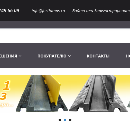
749 66 09
info@fortlamps.ru
Войти или Зарегистрироват
РЕШЕНИЯ
ПОКУПАТЕЛЮ
КОНТАКТЫ
Н
Лампы светодиодные
Распродажа
Лампы Винтаж Ретро Декор
Перчатки
Распродажа
 газоразрядные
Лампы галогенные 6-120 V
Сумки и подсумки
Световое оборудование
Лампы студийные 110-240 V
Распродажа
Ремни и страховка
Аксессуары для света
Лампы-фары PAR
1 канальные модули