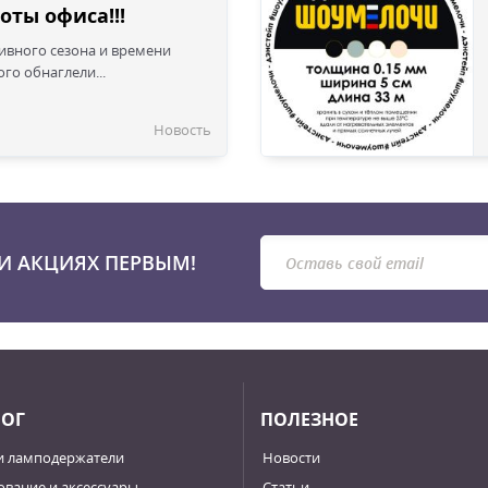
оты офиса!!!
сивного сезона и времени
го обнаглели...
Новость
И АКЦИЯХ ПЕРВЫМ!
ЛОГ
ПОЛЕЗНОЕ
и ламподержатели
Новости
вание и аксессуары
Статьи