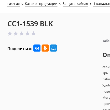
Каталог продукции
Защита кабеля
1 каналь
Главная
CC1-1539 BLK
кабел
Поделиться:
О
сери
крыш
Рабо
Удоб
пове
Могу
прои
поме