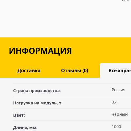
ИНФОРМАЦИЯ
Доставка
Отзывы (0)
Все хара
Оставить отзыв
Россия
Страна производства:
ДОСТАВКА
0.4
Нагрузка на модуль, т:
Самовывоз из офиса
Ваше имя
черный
Цвет:
Вы можете забрать товар из офиса (метро "Бутырская") после
оплатив на месте. Для получения товара по счёту Вам необхо
1000
Длина, мм:
себе доверенность или печать организации плательщика, либ