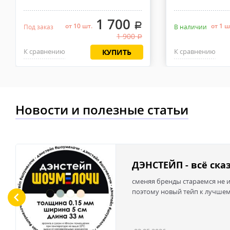
1 700
.
от 10 шт.
от 1 ш
Под заказ
В наличии
1 900
.
К сравнению
К сравнению
КУПИТЬ
Новости и полезные статьи
ДЭНСТЕЙП - всё ска
сменяя бренды стараемся не и
поэтому новый тейп к лучше