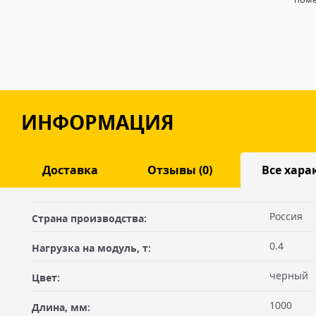
ИНФОРМАЦИЯ
Доставка
Отзывы (0)
Все хара
Оставить отзыв
Россия
Страна производства:
ДОСТАВКА
0.4
Нагрузка на модуль, т:
Самовывоз из офиса
Ваше имя
черный
Цвет:
Вы можете забрать товар из офиса (метро "Бутырская") после
оплатив на месте. Для получения товара по счёту Вам необхо
1000
Длина, мм:
себе доверенность или печать организации плательщика, либ