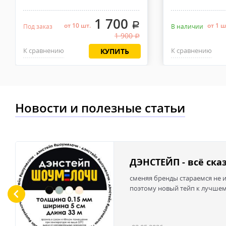
1 700
.
от 10 шт.
от 1 ш
Под заказ
В наличии
1 900
.
К сравнению
К сравнению
КУПИТЬ
Новости и полезные статьи
ДЭНСТЕЙП - всё ска
сменяя бренды стараемся не и
поэтому новый тейп к лучше