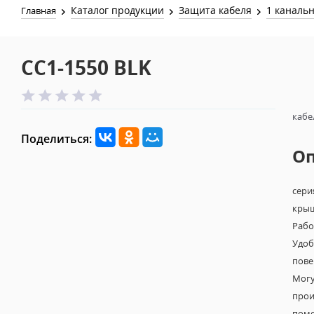
Каталог продукции
Защита кабеля
1 каналь
Главная
CC1-1550 BLK
кабел
Поделиться:
О
сери
крыш
Рабо
Удоб
пове
Могу
прои
поме