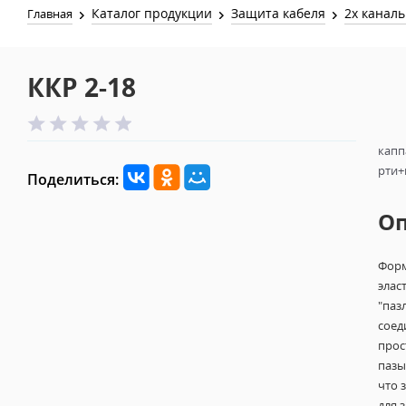
Каталог продукции
Защита кабеля
2х канал
Главная
ККР 2-18
капп
рти+п
Поделиться:
О
Форм
элас
"паз
соед
прос
пазы
что 
для 