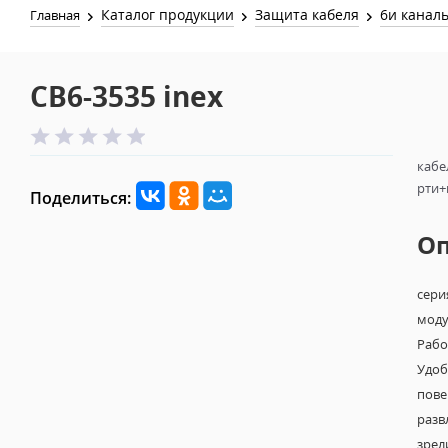
Каталог продукции
Защита кабеля
6и канал
Главная
CB6-3535 inex
кабе
рти+п
Поделиться:
О
сер
моду
Рабо
Удоб
пове
разв
зрел