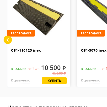
рублей. Документы отправляем с заказом или по ЭДО.
Доставка по Москве, МО и России - EMS ПОЧТА РОССИИ
Отправку заказа курьерской службой EMS осуществляем из офи
в течении 2-4х рабочих дней с момента 100% предоплаты, весом
РАСПРОДАЖА
РАСПРОДАЖА
CB1-110125 inex
CB1-3070 inex
10 500
.
от 1 шт.
от 
В наличии
В наличии
15 500
.
К сравнению
К сравнению
КУПИТЬ