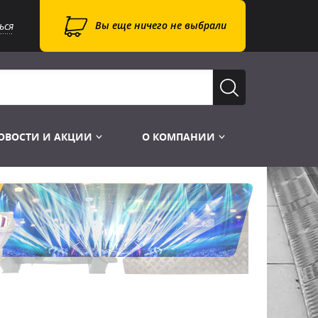
Вы еще ничего не выбрали
ься
ОВОСТИ И АКЦИИ
О КОМПАНИИ
Лампы для стробоскопов
Инструменты
Лампы UV TUV HNS
Готовые комплекты
Лебёдки и Аксессуары
Лампы видеопроекторные
Конструктор МИКРОСЦЕНА
Фермы Штативы Стойки
Пускорегулирующая аппаратура
6и канальные модули
Лестницы и Подиумы
Ламподержатели
7и канальные модули