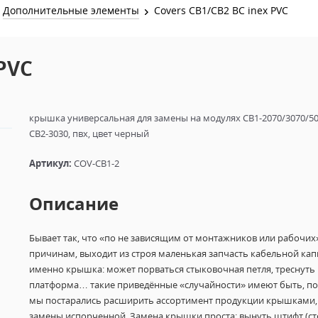
Звук и Видео
Дополнительные элементы
Covers CB1/CB2 BC inex PVC
Лампы для бассейна
2х канальные модули
Коммутация и Материалы
3х канальные модули
 PVC
Управление и Распределение
4х канальные модули
Спецэффекты и Расходники
5и канальные модули
крышка универсальная для замены на модулях CB1-2070/3070/50
CB2-3030, пвх, цвет черный
Артикул:
COV-CB1-2
Описание
Бывает так, что «по не зависящим от монтажников или рабочих
причинам, выходит из строя маленькая запчасть кабельной кап
именно крышка: может порваться стыковочная петля, треснуть
платформа… такие приведённые «случайности» имеют быть, п
мы постарались расширить ассортимент продукции крышками,
замены испорченной. Замена крышки проста: вынуть штифт (с