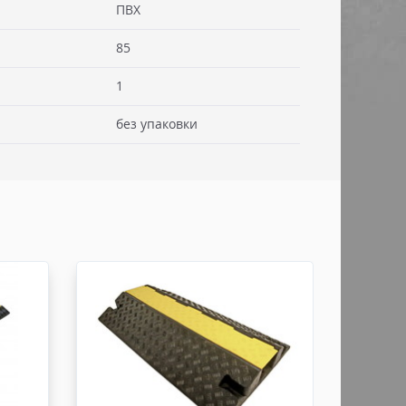
ПВХ
85
 см. Стоимость доставки включаем в товар.
. Документы отправляем с заказом или по ЭДО.
1
ссии - СДЭК
без упаковки
ьерской службы СДЭК осуществляем в течении 3-5
редоплаты и от суммы заказа не менее 50.000
абаритами не более 100х30х30 см. Заявку оформляет
жна быть приложена доверенность. Документы
ДО.
России - ТК ДЕЛОВЫЕ ЛИНИИ
ТК ДЕЛОВЫЕ ЛИНИИ осуществляем в течении 3-5
редоплаты, от суммы заказа не менее 50.000 руб,
итами не более 100х100х80 см. Заявку оформляет
жна быть приложена доверенность. Документы
ДО.