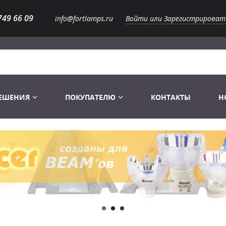
749 66 09
info@fortlamps.ru
Войти или Зарегистрироват
РЕШЕНИЯ
ПОКУПАТЕЛЮ
КОНТАКТЫ
Н
Лампы светодиодные
Распродажа
Лампы Винтаж Ретро Декор
Перчатки
Распродажа
 газоразрядные
Лампы галогенные 6-120 V
Сумки и подсумки
Световое оборудование
Лампы студийные 110-240 V
Распродажа
Ремни и страховка
Аксессуары для света
Лампы-фары PAR
1 канальные модули