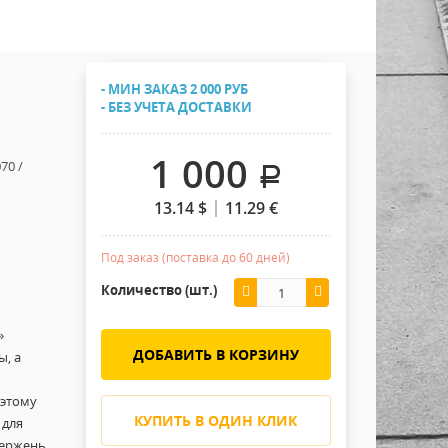
Хомуты Кронштейны Страховка
Напольные покрытия
Скотчи и Стяжки
Дополнительные элементы
- МИН ЗАКАЗ 2 000 РУБ
Защитные чехлы и Кейсы
- БЕЗ УЧЕТА ДОСТАВКИ
Лежачий полицейский ИДН
1 000
70 /
.
13.14
$
11.29
€
Под заказ (поставка до 60 дней)
Количество (шт.)
»
ДОБАВИТЬ В КОРЗИНУ
ы, а
оэтому
КУПИТЬ В ОДИН КЛИК
 для
тержень