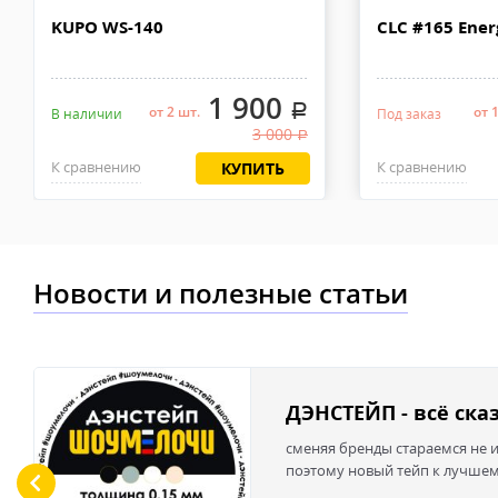
KUPO WS-140
CLC #165 Ene
1 900
.
от 2 шт.
от 
В наличии
Под заказ
3 000
.
К сравнению
К сравнению
КУПИТЬ
Новости и полезные статьи
ДЭНСТЕЙП - всё ска
сменяя бренды стараемся не и
поэтому новый тейп к лучше