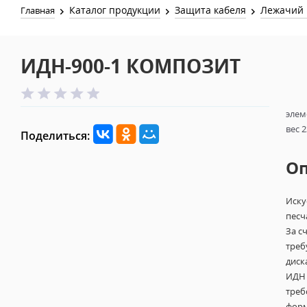
Каталог продукции
Защита кабеля
Лежачий 
Главная
ИДН-900-1 КОМПОЗИТ
элем
вес 2
Поделиться:
О
Иску
песч
За с
треб
диск
ИДН 
треб
форм