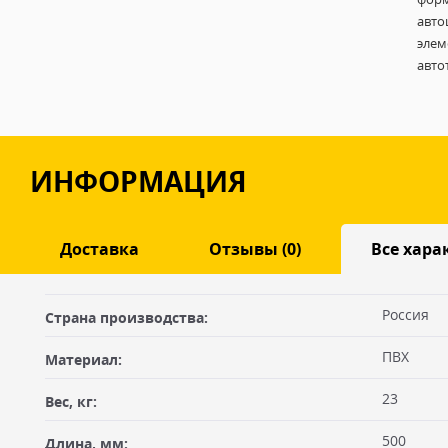
авто
элем
авто
ИНФОРМАЦИЯ
Доставка
Отзывы (0)
Все хара
Оставить отзыв
Россия
Страна производства:
ДОСТАВКА
ПВХ
Материал:
Самовывоз из офиса
Ваше имя
23
Вес, кг:
Вы можете забрать товар из офиса (метро "Бутырская") после
оплатив на месте. Для получения товара по счёту Вам необхо
500
Длина, мм:
себе доверенность или печать организации плательщика, либ