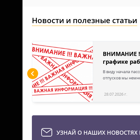
Новости и полезные статьи
льшие
ВНИМАНИЕ !
графике раб
ы LED
В виду начала пас
 для
отпусков мы немно
дустрии
вым
28.07.2026 г.
Статья
эти
твечая
е для
стью
УЗНАЙ О НАШИХ НОВОСТЯХ 