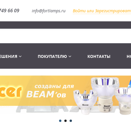
749 66 09
info@fortlamps.ru
Войти или Зарегистрироват
РЕШЕНИЯ
ПОКУПАТЕЛЮ
КОНТАКТЫ
Н
Лампы светодиодные
Распродажа
Лампы Винтаж Ретро Декор
Перчатки
Распродажа
 газоразрядные
Лампы галогенные 6-120 V
Сумки и подсумки
Световое оборудование
Лампы студийные 110-240 V
Распродажа
Ремни и страховка
Аксессуары для света
Лампы-фары PAR
1 канальные модули