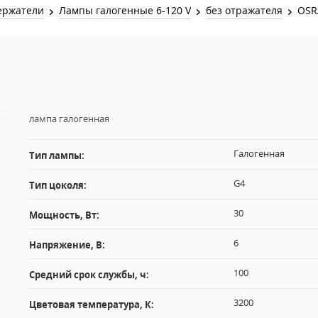
Звук и Видео
ержатели
Лампы галогенные 6-120 V
без отражателя
OSR
Лампы для бассейна
2х канальные модули
Коммутация и Материалы
3х канальные модули
Управление и Распределение
4х канальные модули
Спецэффекты и Расходники
5и канальные модули
лампа галогенная
Галогенная
Тип лампы:
G4
Тип цоколя:
30
Мощность, Вт:
6
Напряжение, В:
100
Средний срок службы, ч:
3200
Цветовая температура, К: