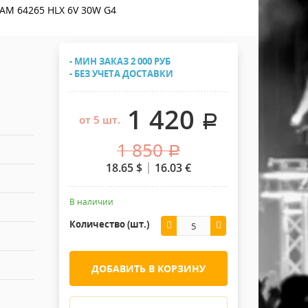
Хомуты Кронштейны Страховка
AM 64265 HLX 6V 30W G4
Напольные покрытия
Скотчи и Стяжки
Дополнительные элементы
- МИН ЗАКАЗ 2 000 РУБ
Защитные чехлы и Кейсы
- БЕЗ УЧЕТА ДОСТАВКИ
Лежачий полицейский ИДН
1 420
.
от 5 шт.
1 850
.
18.65
$
16.03
€
В наличии
Количество (шт.)
ДОБАВИТЬ В КОРЗИНУ