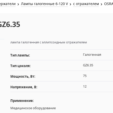
Звук и Видео
ержатели
Лампы галогенные 6-120 V
с отражателем
OSRA
Лампы для бассейна
2х канальные модули
Коммутация и Материалы
3х канальные модули
GZ6.35
Управление и Распределение
4х канальные модули
Спецэффекты и Расходники
5и канальные модули
лампа галогенная с эллипсоидным отражателем
Галогенная
Тип лампы:
GZ6.35
Тип цоколя:
75
Мощность, Вт:
12
Напряжение, В:
Применение:
Медицинское оборудование