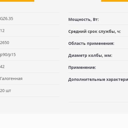
жателем, одноцокольные.
PHOT® (обозначение HLX®). Благодаря газу-наполнителю ксено
GZ6.35
Мощность, Вт:
ветового потока на 10%.
габаритами не более 100х50х50
12
Средний срок службы, ч:
Заявку оформляет отправитель
ая") после предоплаты или
2650
Область применения:
 Вам необходимо иметь при
Доставка по Москве, МО и Ро
льщика, либо документ
Отправку по России с ПВЗ кур
p90/p15
Диаметр колбы, мм:
нт отгрузки. При оплате в
рабочих дней с момента 100% п
ается в момент отгрузки.
42
руб, весом не более 10 кг и г
Применение:
получатель. К накладной дол
Галогенная
отправляем с заказом или по Э
Дополнительные характери
ом компании или курьерской
е 6 кг, габариты заказа не
Доставка по Москве, МО и 
20 шт
. Стоимость доставки от 1000
Отправку заказа с терминала 
ДО.
рабочих дней с момента 100% п
АД
весом не более 100 кг и габар
 в случае дефекта или производственного брака.
получатель. К накладной дол
по Москве и до 10 км от
отправляем с заказом или по Э
й износ, неправильное применение, пренебрежение гарантией и
00 кг, габариты не более