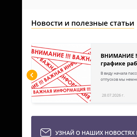
Новости и полезные статьи
льшие
ВНИМАНИЕ !
графике раб
ы LED
В виду начала пас
 для
отпусков мы немно
дустрии
вым
28.07.2026 г.
Статья
эти
твечая
е для
стью
УЗНАЙ О НАШИХ НОВОСТЯХ 