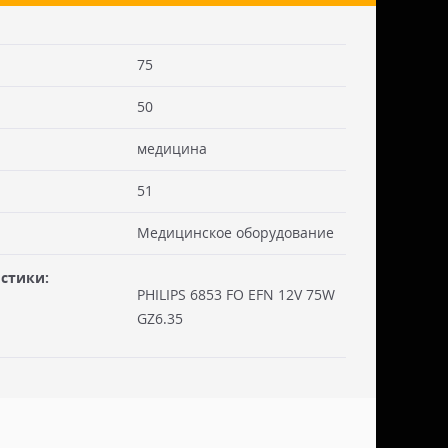
ну – вместо криптона – при прежних
75
 см. Стоимость доставки включаем в товар.
50
. Документы отправляем с заказом или по ЭДО.
медицина
ссии - СДЭК
ьерской службы СДЭК осуществляем в течении 3-5
51
редоплаты и от суммы заказа не менее 50.000
абаритами не более 100х30х30 см. Заявку оформляет
Медицинское оборудование
жна быть приложена доверенность. Документы
ДО.
стики:
PHILIPS 6853 FO EFN 12V 75W
России - ТК ДЕЛОВЫЕ ЛИНИИ
GZ6.35
ТК ДЕЛОВЫЕ ЛИНИИ осуществляем в течении 3-5
редоплаты, от суммы заказа не менее 50.000 руб,
итами не более 100х100х80 см. Заявку оформляет
жна быть приложена доверенность. Документы
ДО.
 инструкцией по эксплуатации.