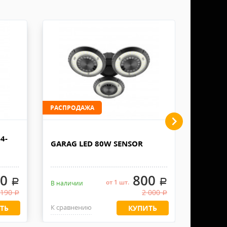
отправку осуществляем в течении 2-3 рабочих
ы. Доставку грузов в ТК не производим, забор
й и полностью зависит от правильной установки
Заявку оформляет получатель. К накладной должна
одного) месяца с даты получения, с
 Документы отправляем с заказом или по ЭДО.
 (информация может быть размещена на странице
, товар может быть отремонтирован или
РАСПРОДАЖА
РАСПРО
4-
GE 885
/брака до момента начала использования, не
GARAG LED 80W SENSOR
1200W 
 использовался, совпадает маркировка).
00
800
зможен в случае обнаружения дефекта/брака до
.
.
от 1 шт.
В наличии
В налич
 вида (ярлыки и упаковка целые, товар не
 190
2 000
.
.
вными или едкими материалами, даже
К сравнению
К сравн
ТЬ
КУПИТЬ
мки не имеют защиту от огня.