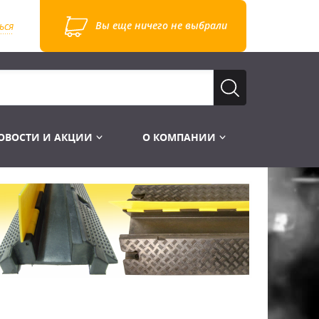
Вы еще ничего не выбрали
ься
ОВОСТИ И АКЦИИ
О КОМПАНИИ
Лампы для стробоскопов
Инструменты
Лампы UV TUV HNS
Готовые комплекты
Лебёдки и Аксессуары
Лампы видеопроекторные
Конструктор МИКРОСЦЕНА
Фермы Штативы Стойки
Пускорегулирующая аппаратура
6и канальные модули
Лестницы и Подиумы
Ламподержатели
7и канальные модули