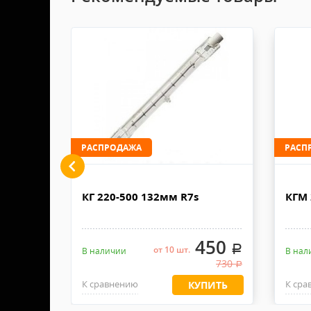
Продавец не несет ответственности за ущерб от 
110х90х80 см. Сроки доставки 2-4 рабочих дня. Сто
Возврат товара или Доставка в сервисный центр 
рублей. Документы отправляем с заказом или по Э
Доставка по Москве, МО и России - EMS ПОЧТА
На лампы и ламподержатели гарантия не п
и эксплуатации. Обмен/возврат возможен в 
Отправку заказа курьерской службой EMS осуществ
в течении 2-4х рабочих дней с момента 100% предоп
сохранением товарного вида (не мятая упак
На оборудование предоставляется гарантия
товара или Вы можете узнать у менеджеров
РАСПРОДАЖА
РАСП
произведён возврат (по согласованию с пр
SA/2 DE
На капы кабельные гарантия не предоставл
КГ 220-500 132мм R7s
КГМ 
позднее 1 (одного) месяца с даты получени
500
450
На перчатки рабочие, ремни и подсумки дл
.
.
от 10 шт.
В наличии
В нал
момента начала использования, не позднее 
17 900
730
.
.
использовался, совпадает маркировка). По
К сравнению
К сра
ПИТЬ
КУПИТЬ
высококачественные перчатки будут быстро