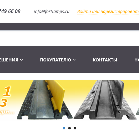
749 66 09
info@fortlamps.ru
Войти или Зарегистрироват
РЕШЕНИЯ
ПОКУПАТЕЛЮ
КОНТАКТЫ
Н
Лампы светодиодные
Распродажа
Лампы Винтаж Ретро Декор
Перчатки
Распродажа
 газоразрядные
Лампы галогенные 6-120 V
Сумки и подсумки
Световое оборудование
Лампы студийные 110-240 V
Распродажа
Ремни и страховка
Аксессуары для света
Лампы-фары PAR
1 канальные модули