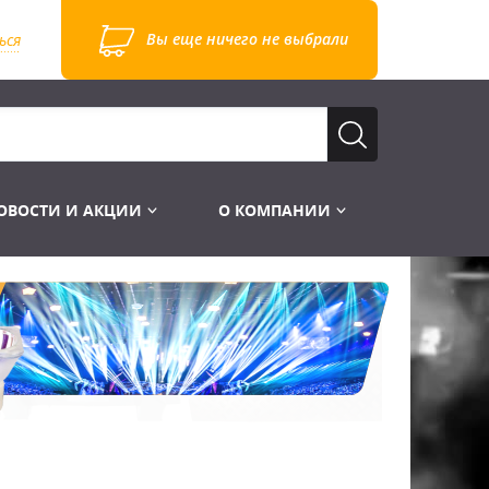
Вы еще ничего не выбрали
ься
ОВОСТИ И АКЦИИ
О КОМПАНИИ
Лампы для стробоскопов
Инструменты
Лампы UV TUV HNS
Готовые комплекты
Лебёдки и Аксессуары
Лампы видеопроекторные
Конструктор МИКРОСЦЕНА
Фермы Штативы Стойки
Пускорегулирующая аппаратура
6и канальные модули
Лестницы и Подиумы
Ламподержатели
7и канальные модули