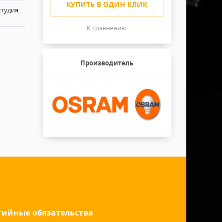
КУПИТЬ В ОДИН КЛИК
студия,
К сравнению
Производитель
тийные обязательства