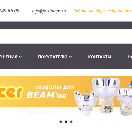
749 66 09
info@fortlamps.ru
Войти или Зарегистрироват
РЕШЕНИЯ
ПОКУПАТЕЛЮ
КОНТАКТЫ
Н
Лампы светодиодные
Распродажа
Лампы Винтаж Ретро Декор
Перчатки
Распродажа
 газоразрядные
Лампы галогенные 6-120 V
Сумки и подсумки
Световое оборудование
Лампы студийные 110-240 V
Распродажа
Ремни и страховка
Аксессуары для света
Лампы-фары PAR
1 канальные модули