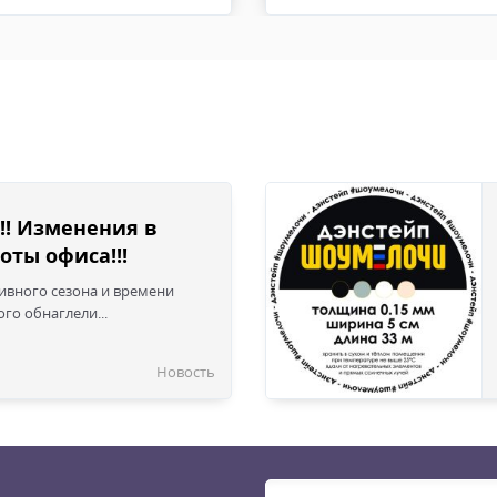
 изнашиваться и приходить в негодность. Перчатки, ремни, су
!! Изменения в
оты офиса!!!
сивного сезона и времени
го обнаглели...
Новость