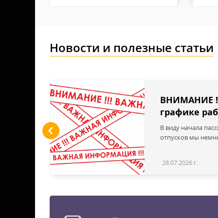
высококачественные перчатки будут быстро
Новости и полезные статьи
льшие
ВНИМАНИЕ !
графике раб
ы LED
В виду начала пас
 для
отпусков мы немно
дустрии
вым
28.07.2026 г.
Статья
эти
твечая
е для
стью