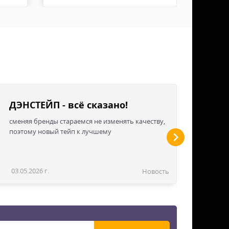
мки не имеют защиту от огня.
ДЭНСТЕЙП - всё сказано!
сменяя бренды стараемся не изменять качеству,
поэтому новый тейп к лучшему
03.05.2026 г.
Новость