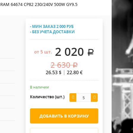
Хомуты Кронштейны Страховка
RAM 64674 CP82 230/240V 500W GY9.5
Напольные покрытия
Скотчи и Стяжки
Дополнительные элементы
- МИН ЗАКАЗ 2 000 РУБ
Защитные чехлы и Кейсы
- БЕЗ УЧЕТА ДОСТАВКИ
Лежачий полицейский ИДН
2 020
.
от 5 шт.
2 630
.
26.53
$
22.80
€
В наличии
Количество (шт.)
ДОБАВИТЬ В КОРЗИНУ