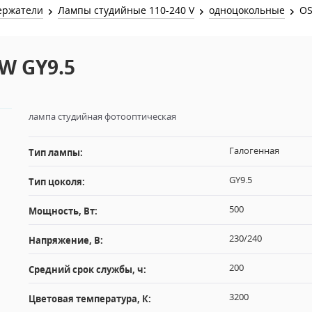
Звук и Видео
ержатели
Лампы студийные 110-240 V
одноцокольные
OS
Лампы для бассейна
2х канальные модули
Коммутация и Материалы
3х канальные модули
0W GY9.5
Управление и Распределение
4х канальные модули
Спецэффекты и Расходники
5и канальные модули
лампа студийная фотооптическая
Галогенная
Тип лампы:
GY9.5
Тип цоколя:
500
Мощность, Вт:
230/240
Напряжение, В:
200
Средний срок службы, ч:
3200
Цветовая температура, К: