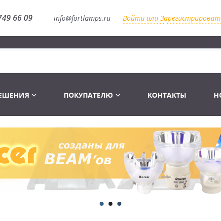
749 66 09
info@fortlamps.ru
Войти или Зарегистрироват
РЕШЕНИЯ
ПОКУПАТЕЛЮ
КОНТАКТЫ
Н
Лампы светодиодные
Распродажа
Лампы Винтаж Ретро Декор
Перчатки
Распродажа
 газоразрядные
Лампы галогенные 6-120 V
Сумки и подсумки
Световое оборудование
Лампы студийные 110-240 V
Распродажа
Ремни и страховка
Аксессуары для света
Лампы-фары PAR
1 канальные модули