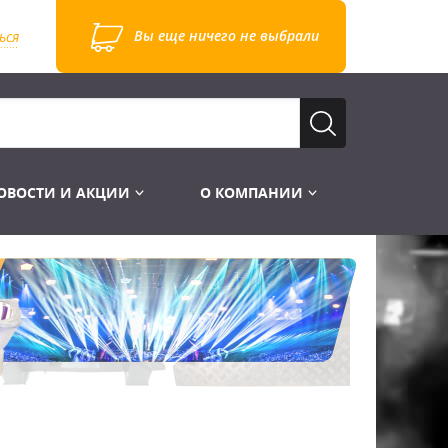
Вы еще ничего не выбрали
ься
ОВОСТИ И АКЦИИ
О КОМПАНИИ
Лампы для стробоскопов
Инструменты
Лампы UV TUV HNS
Готовые комплекты
Лебёдки и Аксессуары
Лампы видеопроекторные
Конструктор МИКРОСЦЕНА
Фермы Штативы Стойки
Пускорегулирующая аппаратура
6и канальные модули
Лестницы и Подиумы
Ламподержатели
7и канальные модули