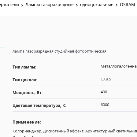
Звук и Видео
ержатели
Лампы газоразрядные
одноцокольные
OSRAM H
Лампы для бассейна
2х канальные модули
Коммутация и Материалы
3х канальные модули
Управление и Распределение
4х канальные модули
Спецэффекты и Расходники
5и канальные модули
лампа газоразрядная студийная фотооптическая
Металлогалогенна
Тип лампы:
GX9.5
Тип цоколя:
400
Мощность, Вт:
6000
Цветовая температура, К:
Применение:
Колорченджер, Дискотечный эффект, Архитектурный светильник