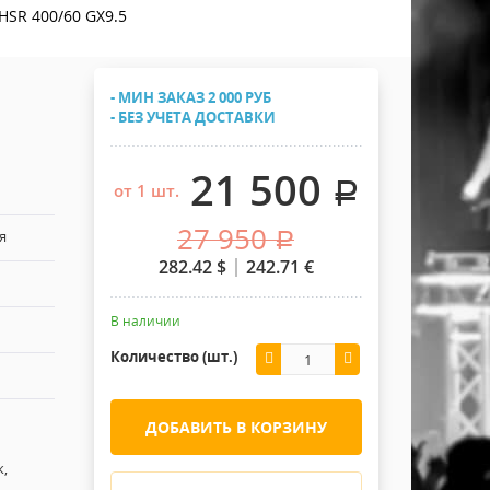
Хомуты Кронштейны Страховка
SR 400/60 GX9.5
Напольные покрытия
Скотчи и Стяжки
Дополнительные элементы
- МИН ЗАКАЗ 2 000 РУБ
Защитные чехлы и Кейсы
- БЕЗ УЧЕТА ДОСТАВКИ
Лежачий полицейский ИДН
21 500
.
от 1 шт.
27 950
я
.
282.42
$
242.71
€
В наличии
Количество (шт.)
ДОБАВИТЬ В КОРЗИНУ
,