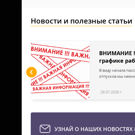
Новости и полезные статьи
льшие
ВНИМАНИЕ !
графике раб
ы LED
В виду начала пас
 для
отпусков мы немно
дустрии
вым
28.07.2026 г.
Статья
эти
твечая
е для
стью
УЗНАЙ О НАШИХ НОВОСТЯХ 