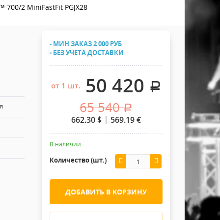
Хомуты Кронштейны Страховка
 700/2 MiniFastFit PGJX28
Напольные покрытия
Скотчи и Стяжки
Дополнительные элементы
- МИН ЗАКАЗ 2 000 РУБ
Защитные чехлы и Кейсы
- БЕЗ УЧЕТА ДОСТАВКИ
Лежачий полицейский ИДН
50 420
.
от 1 шт.
65 540
я
.
662.30
$
569.19
€
В наличии
Количество (шт.)
ДОБАВИТЬ В КОРЗИНУ