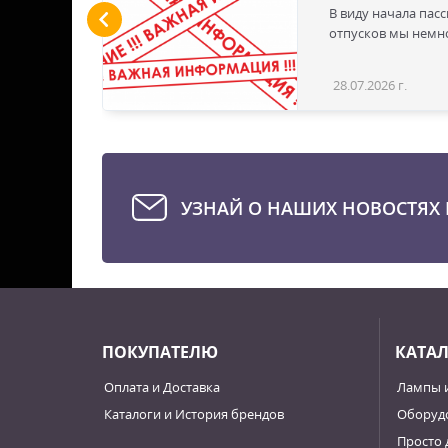
ы LED
В виду начала пас
 для
отпусков мы немно
дустрии
вым
28.07.2026 г.
Статья
эти
твечая
е для
стью
УЗНАЙ О НАШИХ НОВОСТЯХ 
ПОКУПАТЕЛЮ
КАТА
Оплата и Доставка
Лампы 
Каталоги и История брендов
Оборудо
Просто 