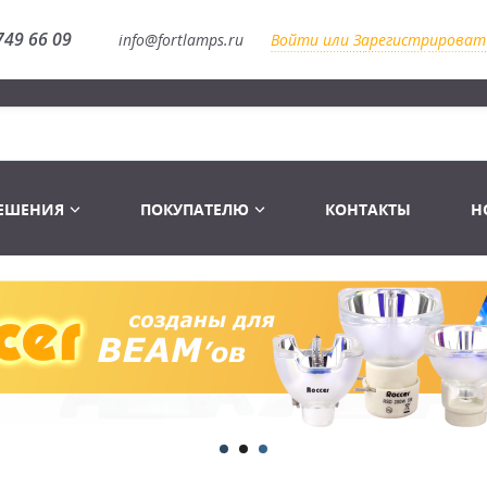
749 66 09
info@fortlamps.ru
Войти или Зарегистрироват
РЕШЕНИЯ
ПОКУПАТЕЛЮ
КОНТАКТЫ
Н
Лампы светодиодные
Распродажа
Лампы Винтаж Ретро Декор
Перчатки
Распродажа
 газоразрядные
Лампы галогенные 6-120 V
Сумки и подсумки
Световое оборудование
Лампы студийные 110-240 V
Распродажа
Ремни и страховка
Аксессуары для света
Лампы-фары PAR
1 канальные модули