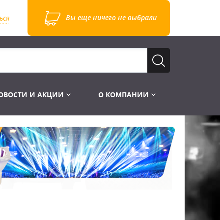
Вы еще ничего не выбрали
ься
ОВОСТИ И АКЦИИ
О КОМПАНИИ
Лампы для стробоскопов
Инструменты
Лампы UV TUV HNS
Готовые комплекты
Лебёдки и Аксессуары
Лампы видеопроекторные
Конструктор МИКРОСЦЕНА
Фермы Штативы Стойки
Пускорегулирующая аппаратура
6и канальные модули
Лестницы и Подиумы
Ламподержатели
7и канальные модули