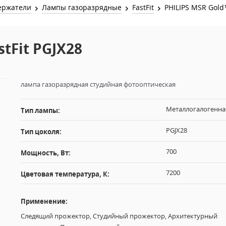
Звук и Видео
ержатели
Лампы газоразрядные
FastFit
PHILIPS MSR Gold™
Лампы для бассейна
2х канальные модули
Коммутация и Материалы
3х канальные модули
tFit PGJX28
Управление и Распределение
4х канальные модули
Спецэффекты и Расходники
5и канальные модули
лампа газоразрядная студийная фотооптическая
Металлогалогенна
Тип лампы:
PGJX28
Тип цоколя:
700
Мощность, Вт:
7200
Цветовая температура, К:
Применение:
Следящий прожектор, Студийный прожектор, Архитектурный