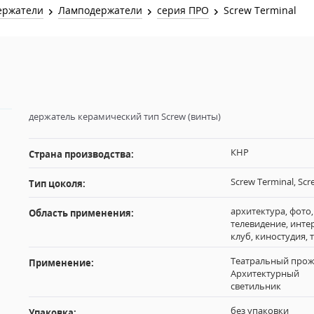
Звук и Видео
ержатели
Ламподержатели
серия ПРО
Screw Terminal
Лампы для бассейна
2х канальные модули
Коммутация и Материалы
3х канальные модули
Управление и Распределение
4х канальные модули
Спецэффекты и Расходники
5и канальные модули
держатель керамический тип Screw (винты)
КНР
Страна производства:
Screw Terminal, Scr
Тип цоколя:
архитектура, фото,
Область применения:
телевидение, инте
клуб, киностудия, 
Театральный прож
Применение:
Архитектурный
светильник
без упаковки
Упаковка: