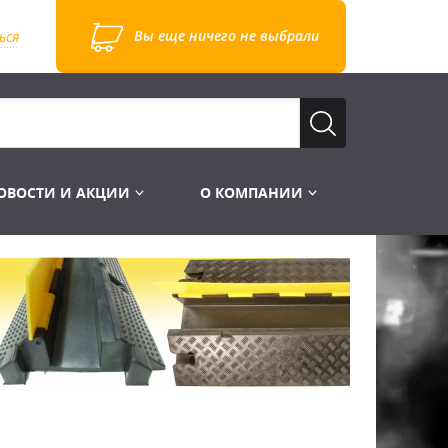
Вы еще ничего не выбрали
ься
ОВОСТИ И АКЦИИ
О КОМПАНИИ
Лампы для стробоскопов
Инструменты
Лампы UV TUV HNS
Готовые комплекты
Лебёдки и Аксессуары
Лампы видеопроекторные
Конструктор МИКРОСЦЕНА
Фермы Штативы Стойки
Пускорегулирующая аппаратура
6и канальные модули
Лестницы и Подиумы
Ламподержатели
7и канальные модули