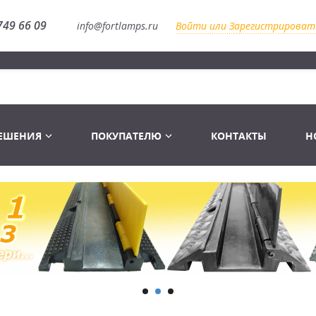
749 66 09
info@fortlamps.ru
Войти или Зарегистрироват
РЕШЕНИЯ
ПОКУПАТЕЛЮ
КОНТАКТЫ
Н
Лампы светодиодные
Распродажа
Лампы Винтаж Ретро Декор
Перчатки
Распродажа
 газоразрядные
Лампы галогенные 6-120 V
Сумки и подсумки
Световое оборудование
Лампы студийные 110-240 V
Распродажа
Ремни и страховка
Аксессуары для света
Лампы-фары PAR
1 канальные модули