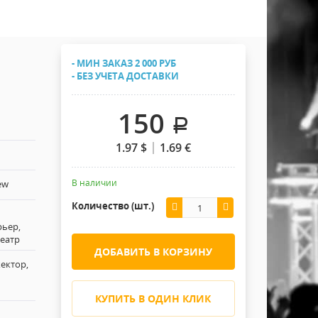
Хомуты Кронштейны Страховка
Напольные покрытия
Скотчи и Стяжки
Дополнительные элементы
- МИН ЗАКАЗ 2 000 РУБ
Защитные чехлы и Кейсы
- БЕЗ УЧЕТА ДОСТАВКИ
Лежачий полицейский ИДН
150
.
1.97
$
1.69
€
В наличии
ew
Количество (шт.)
рьер,
театр
ДОБАВИТЬ В КОРЗИНУ
ектор,
КУПИТЬ В ОДИН КЛИК