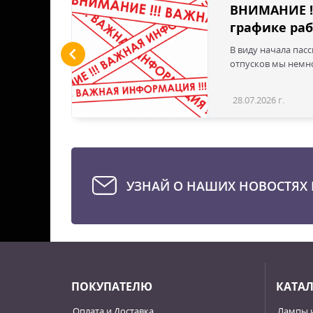
льшие
ВНИМАНИЕ !
графике раб
ы LED
В виду начала пас
 для
отпусков мы немно
дустрии
вым
28.07.2026 г.
Статья
эти
твечая
е для
стью
УЗНАЙ О НАШИХ НОВОСТЯХ 
ПОКУПАТЕЛЮ
КАТА
Оплата и Доставка
Лампы 