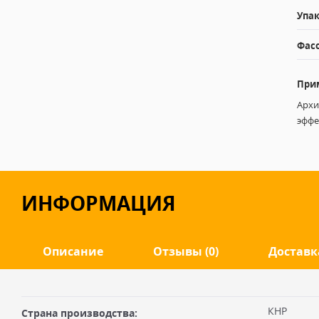
Упак
Фасо
При
Архи
эффе
ИНФОРМАЦИЯ
Описание
Отзывы (0)
Доставк
Оставить отзыв
ДОСТАВКА
Корпус: керамика T250°
КНР
Страна производства: