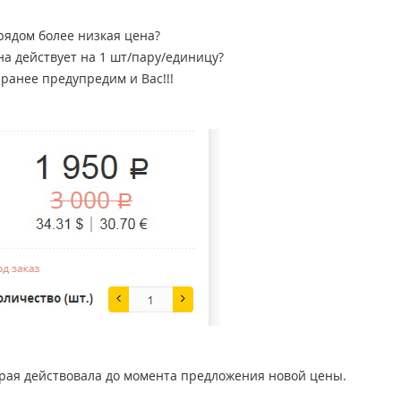
Звук и Видео
Лампы для бассейна
2х канальные модули
рядом более низкая цена?
Коммутация и Материалы
ена действует на 1 шт/пару/единицу?
3х канальные модули
аранее предупредим и Вас!!!
Управление и Распределение
4х канальные модули
Спецэффекты и Расходники
5и канальные модули
орая действовала до момента предложения новой цены.