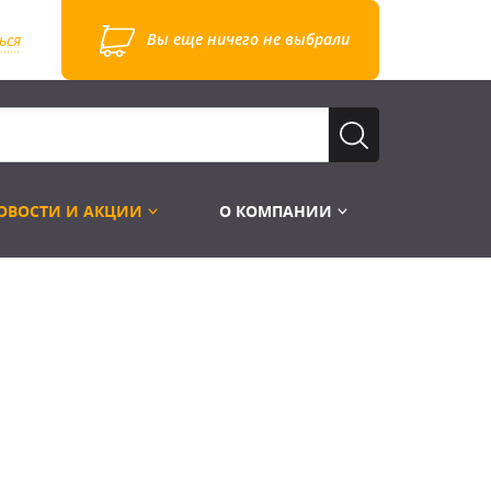
Вы еще ничего не выбрали
ься
ОВОСТИ И АКЦИИ
О КОМПАНИИ
Лампы для стробоскопов
Инструменты
Лампы UV TUV HNS
Готовые комплекты
Лебёдки и Аксессуары
Лампы видеопроекторные
Конструктор МИКРОСЦЕНА
Фермы Штативы Стойки
Пускорегулирующая аппаратура
6и канальные модули
Лестницы и Подиумы
Ламподержатели
7и канальные модули