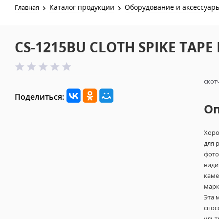
Каталог продукции
Оборудование и аксессуар
Главная
CS-1215BU CLOTH SPIKE TAPE
скот
Поделиться:
О
Хоро
для 
фото
види
каме
марк
Эта 
спос
ульт