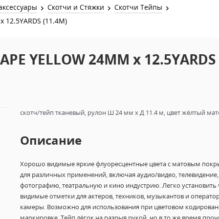
Звук и Видео
аксессуары
Скотчи и Стяжки
Скотчи Тейпы
Лампы для бассейна
2х канальные модули
 12.5YARDS (11.4M)
Коммутация и Материалы
3х канальные модули
Управление и Распределение
 TAPE YELLOW 24MM x 12.5YARDS
4х канальные модули
Спецэффекты и Расходники
5и канальные модули
скотч/тейп тканевый, рулон Ш 24 мм х Д 11.4 м, цвет жёлтый ма
Описание
Хорошо видимые яркие флуоресцентные цвета с матовым пок
для различных применений, включая аудио/видео, телевидение,
фотографию, театральную и кино индустрию.
Легко установить 
видимые отметки для актеров, техников, музыкантов и операто
камеры.
Возможно для использования при цветовом кодирован
маркировке.
Тейп лёгок на разрыв рукой, но в то же время про