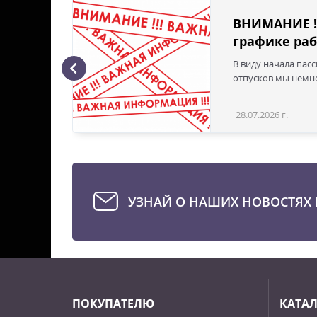
ВНИМАНИЕ !
графике раб
В виду начала пас
ая с
отпусков мы немно
28.07.2026 г.
Статья
УЗНАЙ О НАШИХ НОВОСТЯХ 
ПОКУПАТЕЛЮ
КАТА