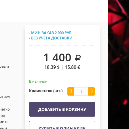
Хомуты Кронштейны Страховка
Напольные покрытия
Скотчи и Стяжки
Дополнительные элементы
Защитные чехлы и Кейсы
- МИН ЗАКАЗ 2 000 РУБ
Лежачий полицейский ИДН
- БЕЗ УЧЕТА ДОСТАВКИ
1 400
.
товый
18.39
$
15.80
€
В наличии
Количество (шт.)
рытием
четко
ДОБАВИТЬ В КОРЗИНУ
ров
ии и
чный.
КУПИТЬ В ОДИН КЛИК