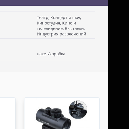
Театр, Концерт и шоу,
Киностудия, Кино и
телевидение, Выставки,
 см. Стоимость доставки включаем в товар.
Индустрия развлечений
. Документы отправляем с заказом или по ЭДО.
ссии - СДЭК
пакет/коробка
ьерской службы СДЭК осуществляем в течении 3-5
редоплаты и от суммы заказа не менее 50.000
абаритами не более 100х30х30 см. Заявку оформляет
жна быть приложена доверенность. Документы
ДО.
России - ТК ДЕЛОВЫЕ ЛИНИИ
ТК ДЕЛОВЫЕ ЛИНИИ осуществляем в течении 3-5
редоплаты, от суммы заказа не менее 50.000 руб,
итами не более 100х100х80 см. Заявку оформляет
жна быть приложена доверенность. Документы
ДО.