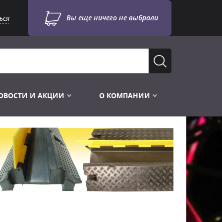
Вы еще ничего не выбрали
ься
ОВОСТИ И АКЦИИ
О КОМПАНИИ
Лампы для стробоскопов
Инструменты
Лампы UV TUV HNS
Готовые комплекты
Лебёдки и Аксессуары
Лампы видеопроекторные
Конструктор МИКРОСЦЕНА
Фермы Штативы Стойки
Пускорегулирующая аппаратура
6и канальные модули
Лестницы и Подиумы
Ламподержатели
7и канальные модули