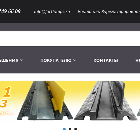
749 66 09
info@fortlamps.ru
Войти или Зарегистрироват
РЕШЕНИЯ
ПОКУПАТЕЛЮ
КОНТАКТЫ
Н
Лампы светодиодные
Распродажа
Лампы Винтаж Ретро Декор
Перчатки
Распродажа
 газоразрядные
Лампы галогенные 6-120 V
Сумки и подсумки
Световое оборудование
Лампы студийные 110-240 V
Распродажа
Ремни и страховка
Аксессуары для света
Лампы-фары PAR
1 канальные модули