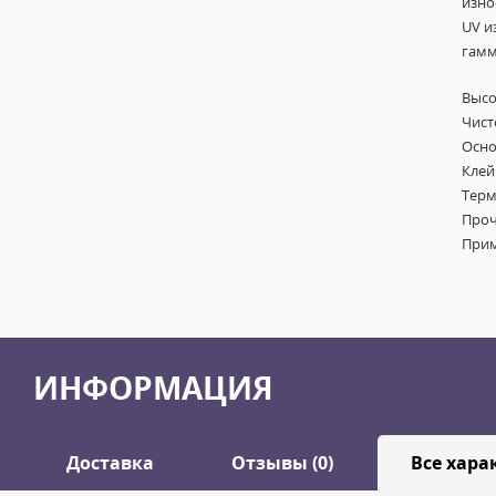
изно
UV и
гам
Высо
Чист
Осно
Клей
Терм
Проч
Прим
ИНФОРМАЦИЯ
Доставка
Отзывы (0)
Все хара