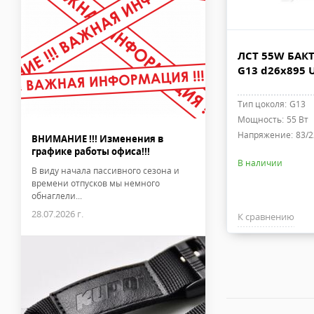
ЛСТ 55W БАК
G13 d26x895 
Тип цоколя:
G13
Мощность:
55 Вт
Напряжение:
83/2
ВНИМАНИЕ !!! Изменения в
графике работы офиса!!!
В наличии
В виду начала пассивного сезона и
времени отпусков мы немного
обнаглели...
28.07.2026 г.
К сравнению