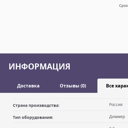
Срок
ИНФОРМАЦИЯ
Доставка
Отзывы (0)
Все хара
Оставить отзыв
Россия
Страна производства:
ДОСТАВКА
Диммер
Тип оборудования:
Самовывоз из офиса
Ваше имя