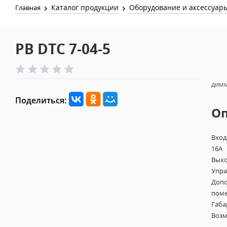
Каталог продукции
Оборудование и аксессуар
Главная
PB DTC 7-04-5
димм
Поделиться:
О
Вход
16A
Выхо
Упра
Допо
поме
Габа
Возм