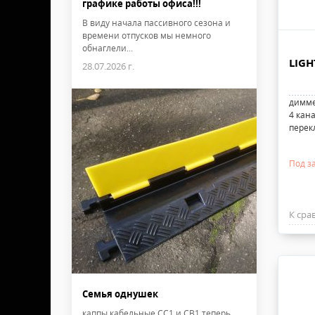
графике работы офиса!!!
В виду начала пассивного сезона и
времени отпусков мы немного
обнаглели...
LIGH
28.07.2026 г.
димме
4 кана
перек
Под з
К сра
Семья однушек
каппы кабельные CC1 и CB1 теперь