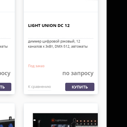
LIGHT UNION DC 12
диммер цифровой рэковый, 12
оматы
каналов х 3кВт, DMX-512, автоматы
Под заказ
росу
по запросу
К сравнению
ТЬ
КУПИТЬ