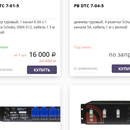
TC 7-01-5
PB DTC 7-04-5
 туровый, 1 канал 6.3А х 1
диммер туровый, 4 розетки Schu
а Schuko, DMX-512, кабель 1.5 м
канала 5А, кабель 1 м с вилкой
кой
ичии
Под заказ
16 000
по зап
.
от 1 шт.
23 490
.
К сравнению
КУПИ
внению
КУПИТЬ