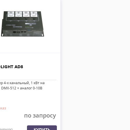
LIGHT AD8
р 4-х канальный, 1 кВт на
, DMX-512 + аналог 0-10В
аказ
по запросу
внению
КУПИТЬ