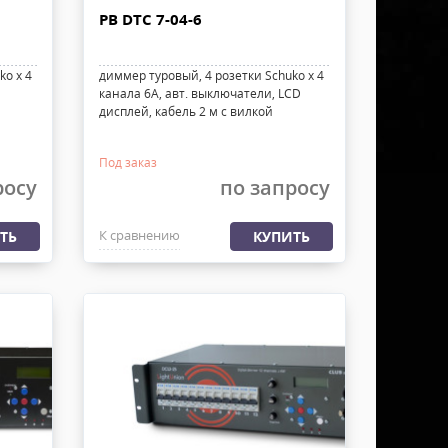
PB DTC 7-04-6
ko х 4
диммер туровый, 4 розетки Schuko х 4
канала 6А, авт. выключатели, LCD
дисплей, кабель 2 м с вилкой
Под заказ
росу
по запросу
К сравнению
ТЬ
КУПИТЬ