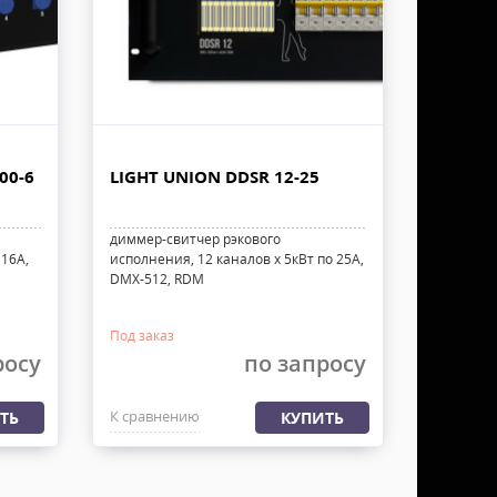
00-6
LIGHT UNION DDSR 12-25
диммер-свитчер рэкового
 16А,
исполнения, 12 каналов х 5кВт по 25А,
DMX-512, RDM
Под заказ
росу
по запросу
К сравнению
ТЬ
КУПИТЬ