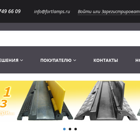
749 66 09
info@fortlamps.ru
Войти или Зарегистрироват
РЕШЕНИЯ
ПОКУПАТЕЛЮ
КОНТАКТЫ
Н
Лампы светодиодные
Распродажа
Лампы Винтаж Ретро Декор
Перчатки
Распродажа
 газоразрядные
Лампы галогенные 6-120 V
Сумки и подсумки
Световое оборудование
Лампы студийные 110-240 V
Распродажа
Ремни и страховка
Аксессуары для света
Лампы-фары PAR
1 канальные модули