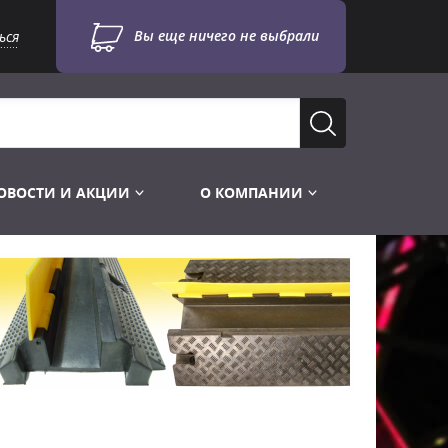
Вы еще ничего не выбрали
ься
ОВОСТИ И АКЦИИ
О КОМПАНИИ
Лампы для стробоскопов
Инструменты
Лампы UV TUV HNS
Готовые комплекты
Лебёдки и Аксессуары
Лампы видеопроекторные
Конструктор МИКРОСЦЕНА
Фермы Штативы Стойки
Пускорегулирующая аппаратура
6и канальные модули
Лестницы и Подиумы
Ламподержатели
7и канальные модули