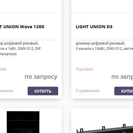
T UNION Wave 1200
LIGHT UNION D3
р цифровой рэковый,
диммер цифровой рэковый,
ла х 1кВт, DMX-512, DIP
3 канала х 10кВт, DMX-512, авт
лючатели
аказ
Под заказ
по запросу
по зап
внению
К сравнению
КУПИТЬ
КУПИ