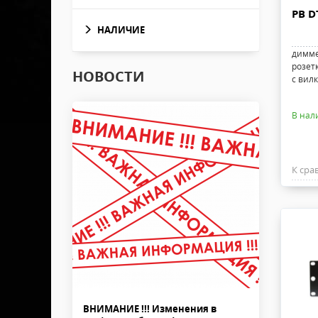
PB D
НАЛИЧИЕ
диммер
розетк
НОВОСТИ
с вил
В нал
К сра
ВНИМАНИЕ !!! Изменения в