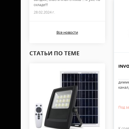
складе!!!
28.02.2024 г.
Все новости
СТАТЬИ ПО ТЕМЕ
INVO
димме
канал
Под з
К сра