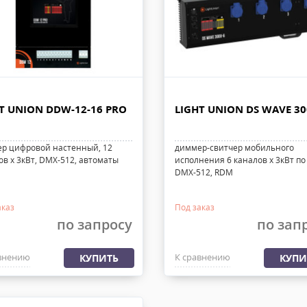
T UNION DDW-12-16 PRO
LIGHT UNION DS WAVE 30
р цифровой настенный, 12
диммер-свитчер мобильного
ов х 3кВт, DMX-512, автоматы
исполнения 6 каналов х 3кВт по
DMX-512, RDM
аказ
Под заказ
по запросу
по зап
внению
К сравнению
КУПИТЬ
КУПИ