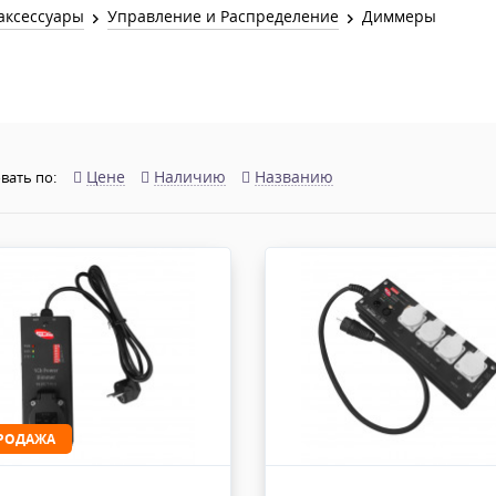
Звук и Видео
аксессуары
Управление и Распределение
Диммеры
Лампы для бассейна
2х канальные модули
Коммутация и Материалы
3х канальные модули
Управление и Распределение
4х канальные модули
Спецэффекты и Расходники
5и канальные модули
Цене
Наличию
Названию
вать по:
РОДАЖА