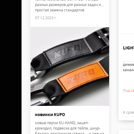
разных размеров для разных задач и...
простая замена стандартов
07.12.2023 г.
LIGH
димме
канал
Под з
К сра
новинки KUPO
новые перчи KU-HAND, зацеп-
крокодил, подвеска для тейпа, шнур-
банджи, эластичная стяжка ... и уже на