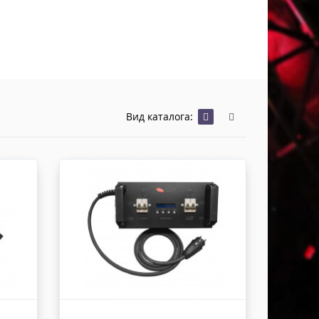
Хомуты Кронштейны Страховка
Напольные покрытия
Скотчи и Стяжки
Дополнительные элементы
Защитные чехлы и Кейсы
Лежачий полицейский ИДН
Вид каталога: