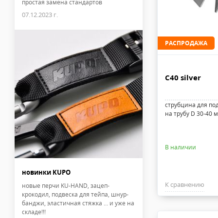
простая замена стандартов
07.12.2023 г.
РАСПРОДАЖА
C40 silver
струбцина для по
на трубу D 30-40 м
В наличии
новинки KUPO
К сравнению
новые перчи KU-HAND, зацеп-
крокодил, подвеска для тейпа, шнур-
банджи, эластичная стяжка ... и уже на
складе!!!