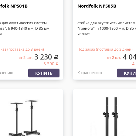
folk NPS01B
Nordfolk NPS05B
а для акустических систем
стойка для акустических систем
га", h 940-1340 мм, D 35 мм,
"тренога", h 1000-1800 мм, D 35 
я
черная
каз (поставка до 3 дней)
Под заказ (поставка до 3 дней)
3 230
4 0
.
от 2 шт.
от 2 шт.
3 590
4
.
внению
К сравнению
КУПИТЬ
КУПИ