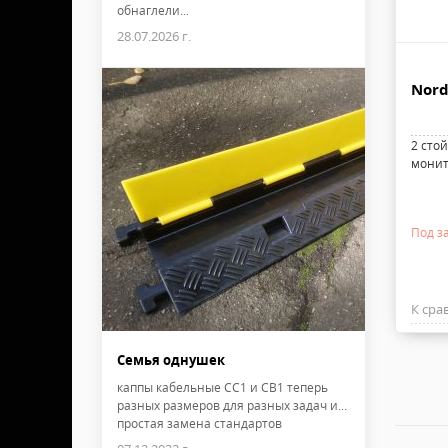
обнаглели...
28.07.2026 г.
Nord
2 сто
монит
Под за
К сра
Семья однушек
каппы кабельные CC1 и CB1 теперь
разных размеров для разных задач и...
простая замена стандартов