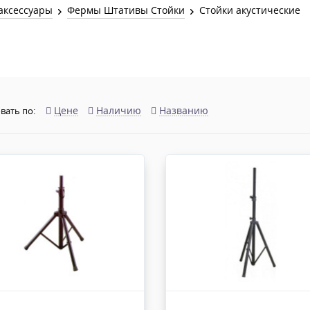
Звук и Видео
аксессуары
Фермы Штативы Стойки
Стойки акустические
Лампы для бассейна
2х канальные модули
Коммутация и Материалы
3х канальные модули
Управление и Распределение
4х канальные модули
Спецэффекты и Расходники
5и канальные модули
Цене
Наличию
Названию
вать по: