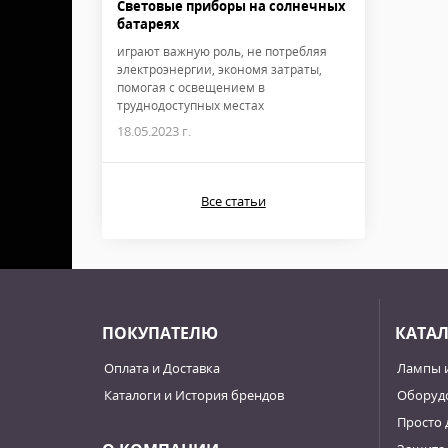
Световые приборы на солнечных
батареях
играют важную роль, не потребляя
электроэнергии, экономя затраты,
помогая с освещением в
труднодоступных местах
18.05.2023 г.
Все статьи
ПОКУПАТЕЛЮ
КАТА
Оплата и Доставка
Лампы 
Каталоги и История брендов
Оборудо
Просто 