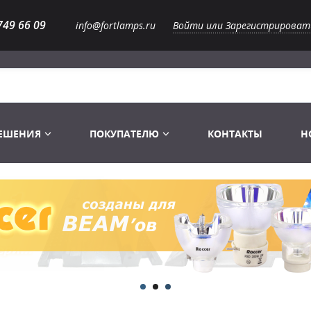
749 66 09
info@fortlamps.ru
Войти или Зарегистрироват
РЕШЕНИЯ
ПОКУПАТЕЛЮ
КОНТАКТЫ
Н
Лампы светодиодные
Распродажа
Лампы Винтаж Ретро Декор
Перчатки
Распродажа
 газоразрядные
Лампы галогенные 6-120 V
Сумки и подсумки
Световое оборудование
Лампы студийные 110-240 V
Распродажа
Ремни и страховка
Аксессуары для света
Лампы-фары PAR
1 канальные модули