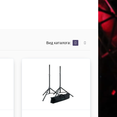
Хомуты Кронштейны Страховка
Напольные покрытия
Скотчи и Стяжки
Дополнительные элементы
Защитные чехлы и Кейсы
Лежачий полицейский ИДН
Вид каталога: