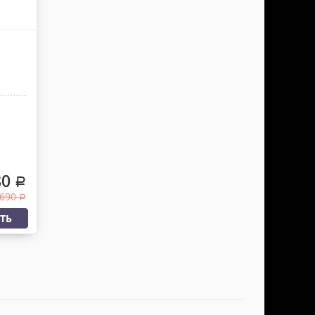
80
.
 690
.
ТЬ