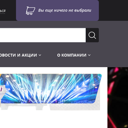
Вы еще ничего не выбрали
ься
ОВОСТИ И АКЦИИ
О КОМПАНИИ
Лампы для стробоскопов
Инструменты
Лампы UV TUV HNS
Готовые комплекты
Лебёдки и Аксессуары
Лампы видеопроекторные
Конструктор МИКРОСЦЕНА
Фермы Штативы Стойки
Пускорегулирующая аппаратура
6и канальные модули
Лестницы и Подиумы
Ламподержатели
7и канальные модули