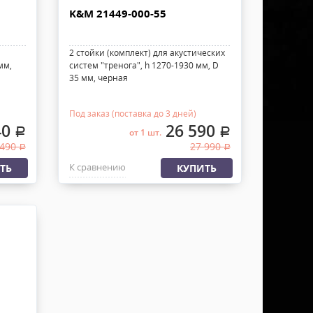
K&M 21449-000-55
2 стойки (комплект) для акустических
мм,
систем "тренога", h 1270-1930 мм, D
35 мм, черная
Под заказ (поставка до 3 дней)
40
26 590
.
.
от 1 шт.
 490
27 990
.
.
К сравнению
ТЬ
КУПИТЬ