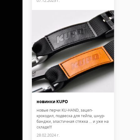
07.12.2023 г.
новинки KUPO
новые перчи KU-HAND, зацеп-
крокодил, подвеска для тейпа, шнур-
банджи, эластичная стяжка ... и уже на
складе!!!
28.02.2024 г.