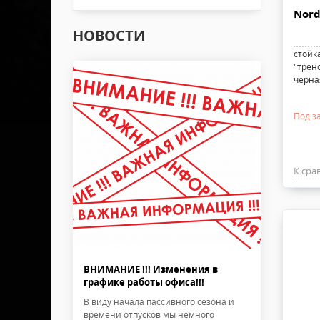
Nord
НОВОСТИ
стойк
"трено
черна
Под за
К сра
ВНИМАНИЕ !!! Изменения в
графике работы офиса!!!
В виду начала пассивного сезона и
времени отпусков мы немного