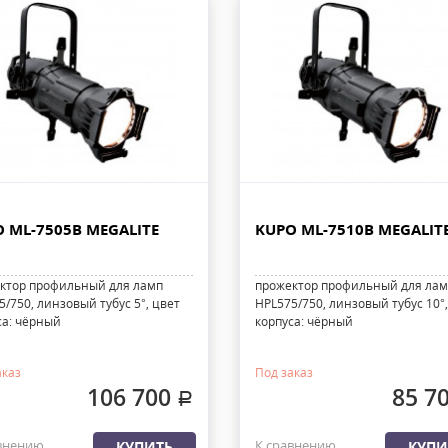
 ML-7505B MEGALITE
KUPO ML-7510B MEGALIT
ктор профильный для ламп
прожектор профильный для ла
/750, линзовый тубус 5°, цвет
HPL575/750, линзовый тубус 10°,
са: чёрный
корпуса: чёрный
аказ
Под заказ
106 700
85 7
.
внению
К сравнению
КУПИТЬ
КУПИ