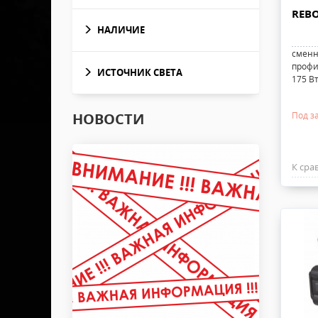
REBO
НАЛИЧИЕ
сменн
профи
ИСТОЧНИК СВЕТА
175 Вт
НОВОСТИ
Под за
К сра