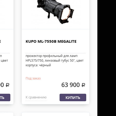
E
KUPO ML-7550B MEGALITE
мп
прожектор профильный для ламп
 цвет
HPL575/750, линзовый тубус 50°, цвет
корпуса: чёрный
Под заказ
00
63 900
.
.
К сравнению
ТЬ
КУПИТЬ