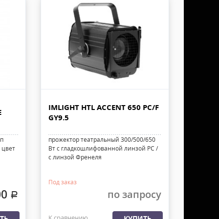
IMLIGHT HTL ACCENT 650 PC/F
E
GY9.5
мп
прожектор театральный 300/500/650
 цвет
Вт с гладкошлифованной линзой PC /
с линзой Френеля
Под заказ
00
по запросу
.
К сравнению
ТЬ
КУПИТЬ