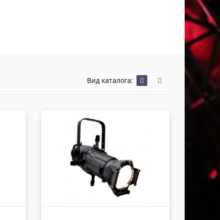
Хомуты Кронштейны Страховка
Напольные покрытия
Скотчи и Стяжки
Дополнительные элементы
Защитные чехлы и Кейсы
Лежачий полицейский ИДН
Вид каталога: