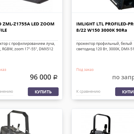
 ZML-Z1755A LED ZOOM
IMLIGHT LTL PROFILED-PR
ILE
8/22 W150 3000K 90Ra
ктор с профилированием луча,
прожектор профильный, белый
т, RGBW, zoom 17°-55°, DMX512
светодиод 120 Вт, 3000К, DMX-5
аказ
Под заказ
96 000
по зап
.
внению
К сравнению
КУПИТЬ
КУПИ