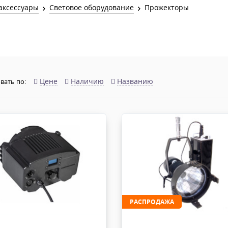
Звук и Видео
аксессуары
Световое оборудование
Прожекторы
Лампы для бассейна
2х канальные модули
Коммутация и Материалы
3х канальные модули
Управление и Распределение
4х канальные модули
Спецэффекты и Расходники
5и канальные модули
Цене
Наличию
Названию
вать по:
РАСПРОДАЖА