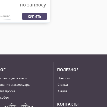
по запросу
внению
КУПИТЬ
ЛОГ
ПОЛЕЗНОЕ
и ламподержатели
Новости
вание и аксессуары
Статьи
для профи
Акции
кабеля
КОНТАКТЫ