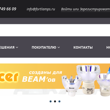
749 66 09
info@fortlamps.ru
Войти или Зарегистрироват
РЕШЕНИЯ
ПОКУПАТЕЛЮ
КОНТАКТЫ
Н
Лампы светодиодные
Распродажа
Лампы Винтаж Ретро Декор
Перчатки
Распродажа
 газоразрядные
Лампы галогенные 6-120 V
Сумки и подсумки
Световое оборудование
Лампы студийные 110-240 V
Распродажа
Ремни и страховка
Аксессуары для света
Лампы-фары PAR
1 канальные модули