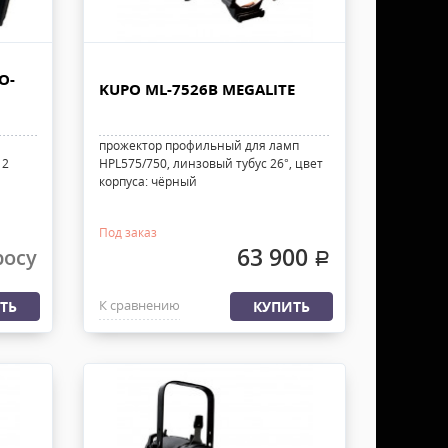
O-
KUPO ML-7526B MEGALITE
прожектор профильный для ламп
12
HPL575/750, линзовый тубус 26°, цвет
корпуса: чёрный
Под заказ
63 900
росу
.
К сравнению
ТЬ
КУПИТЬ