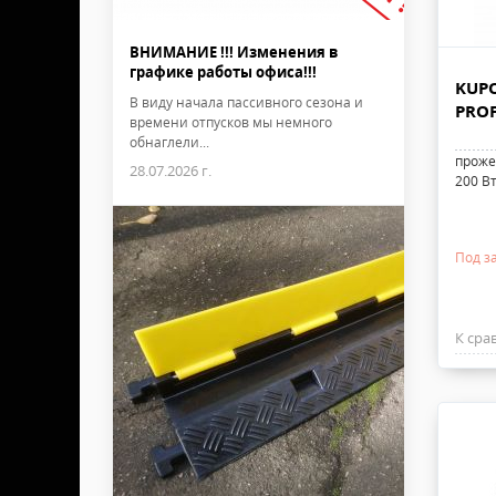
ВНИМАНИЕ !!! Изменения в
графике работы офиса!!!
KUPO
В виду начала пассивного сезона и
PROF
времени отпусков мы немного
обнаглели...
проже
28.07.2026 г.
200 В
Под з
К сра