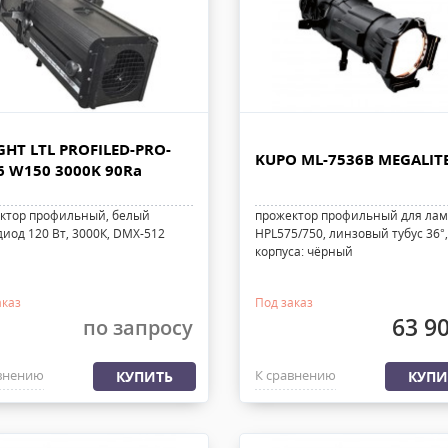
GHT LTL PROFILED-PRO-
KUPO ML-7536B MEGALIT
6 W150 3000K 90Ra
ктор профильный, белый
прожектор профильный для ла
диод 120 Вт, 3000К, DMX-512
HPL575/750, линзовый тубус 36°,
корпуса: чёрный
аказ
Под заказ
63 9
по запросу
внению
К сравнению
КУПИТЬ
КУПИ