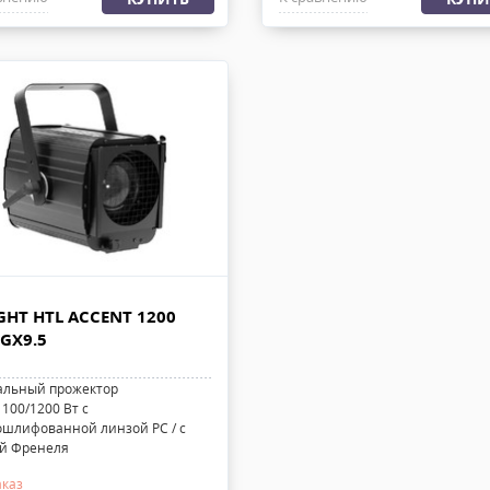
GHT HTL ACCENT 1200
 GX9.5
альный прожектор
100/1200 Вт с
ошлифованной линзой PC / с
й Френеля
аказ