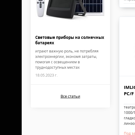
Световые приборы на солнечных
батареях
играют важную роль, не потребляя
электроэнергии, экономя затраты,
помогая с освещением в
труднодоступных местах
18.05.2023 г.
IMLI
PC/F
Все статьи
театр
1000/1
гладк
линзо
Под з