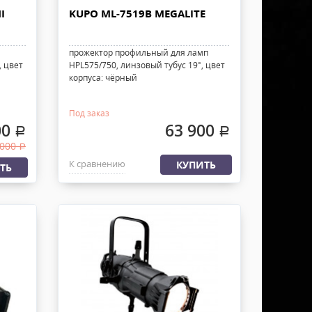
I
KUPO ML-7519B MEGALITE
прожектор профильный для ламп
, цвет
HPL575/750, линзовый тубус 19°, цвет
корпуса: чёрный
Под заказ
00
63 900
.
.
 000
.
К сравнению
КУПИТЬ
ТЬ