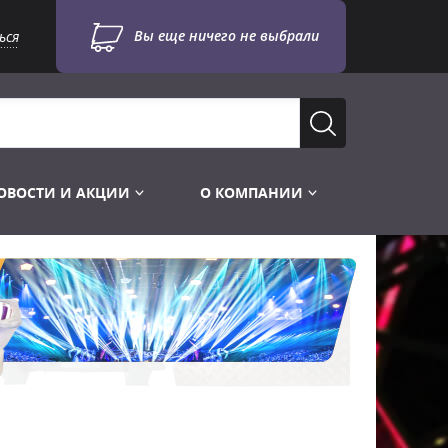
Вы еще ничего не выбрали
ься
ОВОСТИ И АКЦИИ
О КОМПАНИИ
Лампы для стробоскопов
Инструменты
Лампы UV TUV HNS
Готовые комплекты
Лебёдки и Аксессуары
Лампы видеопроекторные
Конструктор МИКРОСЦЕНА
Фермы Штативы Стойки
Пускорегулирующая аппаратура
6и канальные модули
Лестницы и Подиумы
Ламподержатели
7и канальные модули