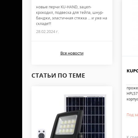
новые перчи KU-HAND, зацеп-
крокодил, подвеска для тейпа, шнур-
банджи, эластичная стяжка ... и уже на
складе!!!
28.02.2024 г.
Все новости
KUPO
СТАТЬИ ПО ТЕМЕ
проже
HPL575
корпу
Под з
К сра