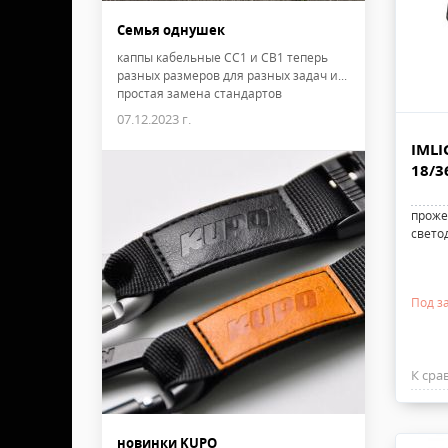
Семья однушек
каппы кабельные CC1 и CB1 теперь
разных размеров для разных задач и...
простая замена стандартов
07.12.2023 г.
IMLI
18/3
проже
свето
Под з
К сра
новинки KUPO