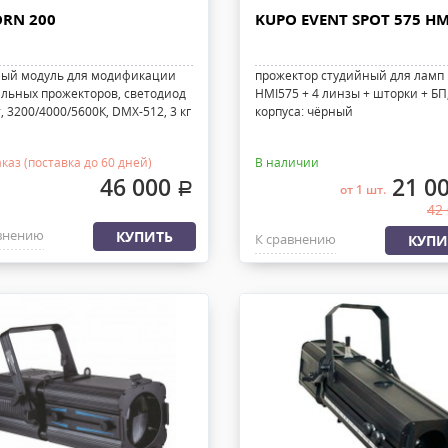
RN 200
KUPO EVENT SPOT 575 HM
ый модуль для модификации
прожектор студийный для ламп
льных прожекторов, светодиод
HMI575 + 4 линзы + шторки + БП
, 3200/4000/5600К, DMX-512, 3 кг
корпуса: чёрный
каз (поставка до 60 дней)
В наличии
46 000
21 0
.
от 1 шт.
42
внению
КУПИТЬ
К сравнению
КУПИ