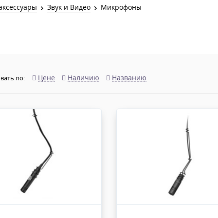
Звук и Видео
аксессуары
Звук и Видео
Микрофоны
Лампы для бассейна
2х канальные модули
Коммутация и Материалы
3х канальные модули
Управление и Распределение
4х канальные модули
Спецэффекты и Расходники
5и канальные модули
Цене
Наличию
Названию
вать по: