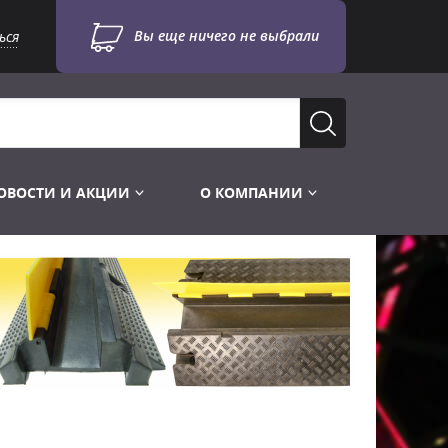
Вы еще ничего не выбрали
ься
ОВОСТИ И АКЦИИ
О КОМПАНИИ
Лампы для стробоскопов
Инструменты
Лампы UV TUV HNS
Готовые комплекты
Лебёдки и Аксессуары
Лампы видеопроекторные
Конструктор МИКРОСЦЕНА
Фермы Штативы Стойки
Пускорегулирующая аппаратура
6и канальные модули
Лестницы и Подиумы
Ламподержатели
7и канальные модули