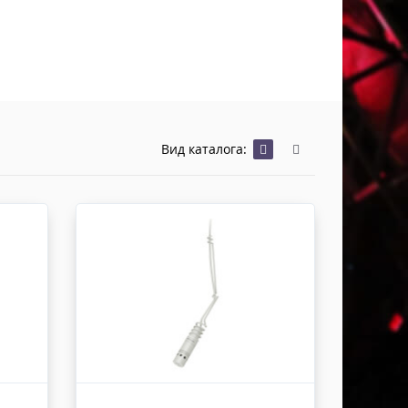
Хомуты Кронштейны Страховка
Напольные покрытия
Скотчи и Стяжки
Дополнительные элементы
Защитные чехлы и Кейсы
Лежачий полицейский ИДН
Вид каталога: