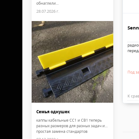
обнаглели...
28.07.2026 г.
Senn
радио
перед
Под за
К сра
Семья однушек
каппы кабельные CC1 и CB1 теперь
разных размеров для разных задач и...
простая замена стандартов