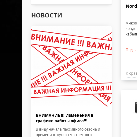
Nord
НОВОСТИ
микро
конде
кабел
Под за
К сра
ВНИМАНИЕ !!! Изменения в
графике работы офиса!!!
В виду начала пассивного сезона и
времени отпусков мы немного