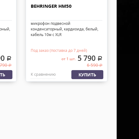
BEHRINGER HM50
микрофон подвесной
рный,
конденсаторный, кардиоида, белый,
кабель 10м с XLR
Под заказ (поставка до 7 дней)
90
5 790
.
.
от 1 шт.
 790
6 590
.
.
К сравнению
ТЬ
КУПИТЬ