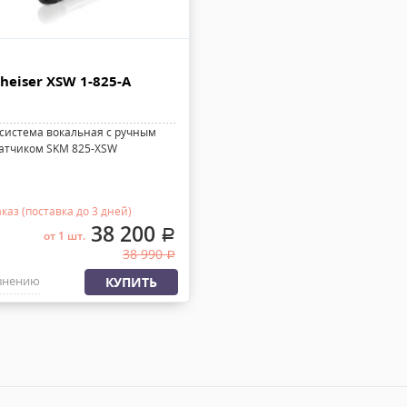
heiser XSW 1-825-A
система вокальная с ручным
атчиком SKM 825-XSW
каз (поставка до 3 дней)
38 200
.
от 1 шт.
38 990
.
внению
КУПИТЬ