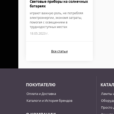
Световые приборы на солнечных
батареях
играют важную роль, не потребляя
электроэнергии, экономя затраты,
помогая с освещением в
труднодоступных местах
18.05.2023 г.
Все статьи
ПОКУПАТЕЛЮ
КАТА
Оплата и Доставка
Лампы 
Каталоги и История брендов
Оборудо
Просто 