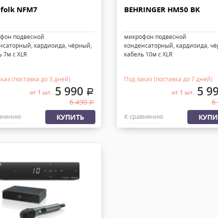
folk NFM7
BEHRINGER HM50 BK
фон подвесной
микрофон подвесной
нсаторный, кардиоида, чёрный,
конденсаторный, кардиоида, чё
ь 7м с XLR
кабель 10м с XLR
каз (поставка до 3 дней)
Под заказ (поставка до 7 дней)
5 990
5 9
.
от 1 шт.
от 1 шт.
6 490
6
.
внению
К сравнению
КУПИТЬ
КУПИ