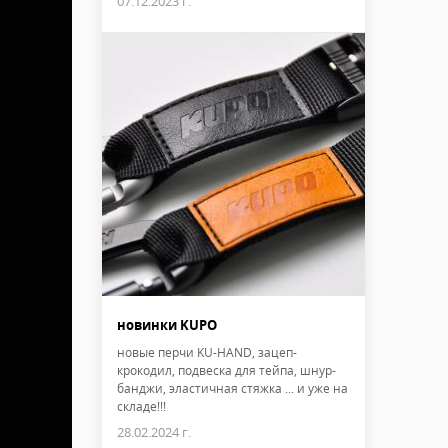
07.12.2023 г.
новинки KUPO
новые перчи KU-HAND, зацеп-
крокодил, подвеска для тейпа, шнур-
банджи, эластичная стяжка ... и уже на
складе!!!
28.02.2024 г.