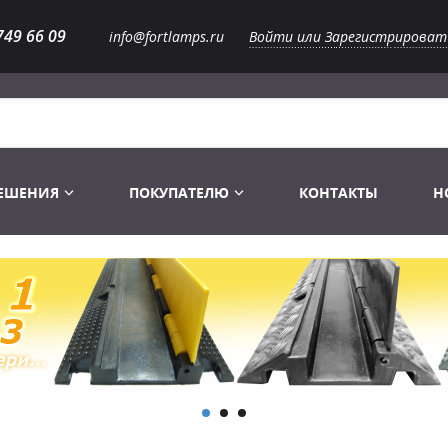
749 66 09
info@fortlamps.ru
Войти или Зарегистрироват
РЕШЕНИЯ
ПОКУПАТЕЛЮ
КОНТАКТЫ
Н
Лампы светодиодные
Распродажа
Лампы Винтаж Ретро Декор
Перчатки
Распродажа
 газоразрядные
Лампы галогенные 6-120 V
Сумки и подсумки
Световое оборудование
Лампы студийные 110-240 V
Распродажа
Ремни и страховка
Аксессуары для света
Лампы-фары PAR
1 канальные модули