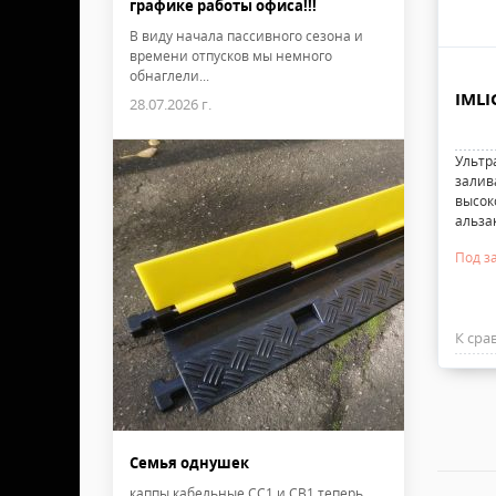
графике работы офиса!!!
В виду начала пассивного сезона и
времени отпусков мы немного
обнаглели...
IMLI
28.07.2026 г.
Ультр
залив
высок
альза
Под з
К сра
Семья однушек
каппы кабельные CC1 и CB1 теперь