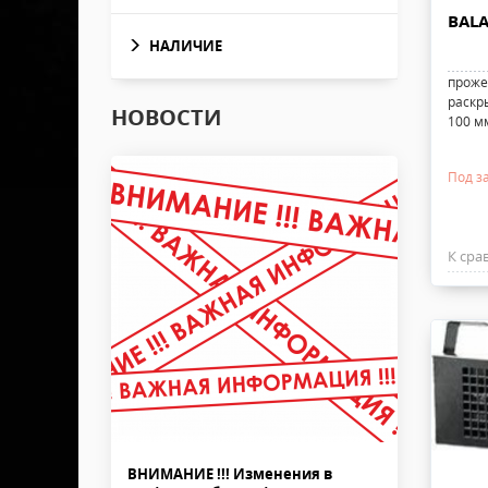
BALA
НАЛИЧИЕ
прожек
раскры
НОВОСТИ
100 мм
Под з
К сра
ВНИМАНИЕ !!! Изменения в