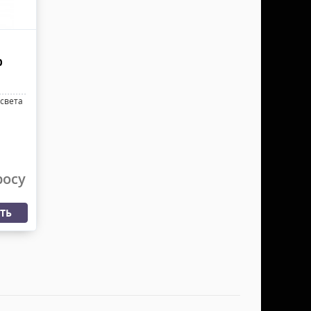
0
света
росу
ТЬ