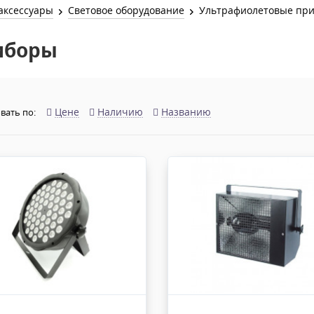
Звук и Видео
аксессуары
Световое оборудование
Ультрафиолетовые пр
Лампы для бассейна
2х канальные модули
Коммутация и Материалы
иборы
3х канальные модули
Управление и Распределение
4х канальные модули
Спецэффекты и Расходники
5и канальные модули
Цене
Наличию
Названию
вать по: