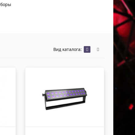
Хомуты Кронштейны Страховка
иборы
Напольные покрытия
Скотчи и Стяжки
Дополнительные элементы
Защитные чехлы и Кейсы
Лежачий полицейский ИДН
Вид каталога: