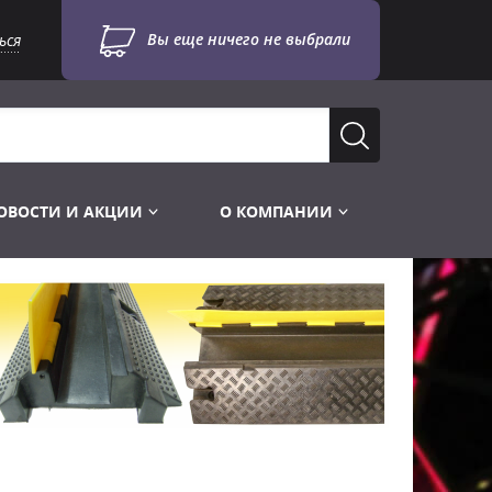
Вы еще ничего не выбрали
ься
ОВОСТИ И АКЦИИ
О КОМПАНИИ
Лампы для стробоскопов
Инструменты
Лампы UV TUV HNS
Готовые комплекты
Лебёдки и Аксессуары
Лампы видеопроекторные
Конструктор МИКРОСЦЕНА
Фермы Штативы Стойки
Пускорегулирующая аппаратура
6и канальные модули
Лестницы и Подиумы
Ламподержатели
7и канальные модули