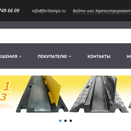
749 66 09
info@fortlamps.ru
Войти или Зарегистрироват
РЕШЕНИЯ
ПОКУПАТЕЛЮ
КОНТАКТЫ
Н
Лампы светодиодные
Распродажа
Лампы Винтаж Ретро Декор
Перчатки
Распродажа
 газоразрядные
Лампы галогенные 6-120 V
Сумки и подсумки
Световое оборудование
Лампы студийные 110-240 V
Распродажа
Ремни и страховка
Аксессуары для света
Лампы-фары PAR
1 канальные модули