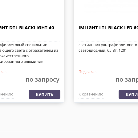
GHT DTL BLACKLIGHT 40
IMLIGHT LTL BLACK LED 6
афиолетовый светильник
светильник ультрафиолетового 
ающего света с отражателем из
светодиодный, 65 Вт, 120°
окачественного
кированного алюминия
аказ
Под заказ
по запросу
по зап
внению
К сравнению
КУПИТЬ
КУПИ