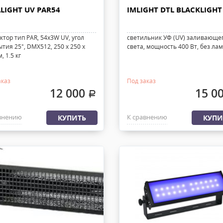
LIGHT UV PAR54
IMLIGHT DTL BLACKLIGHT
тор тип PAR, 54x3W UV, угол
светильник УФ (UV) заливающе
тия 25°, DMX512, 250 x 250 x
света, мощность 400 Вт, без ла
, 1.5 кг
аказ
Под заказ
12 000
15 0
.
внению
К сравнению
КУПИТЬ
КУПИ