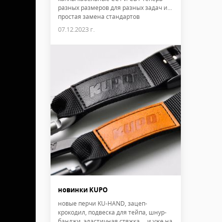
разных размеров для разных задач и...
простая замена стандартов
07.12.2023 г.
новинки KUPO
новые перчи KU-HAND, зацеп-
крокодил, подвеска для тейпа, шнур-
банджи, эластичная стяжка ... и уже на