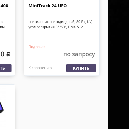
 400
MiniTrack 24 UFO
го
светильник светодиодный, 80 Вт, UV,
мпы
угол раскрытия 35/60°, DMX-512
Под заказ
00
по запросу
.
К сравнению
ТЬ
КУПИТЬ