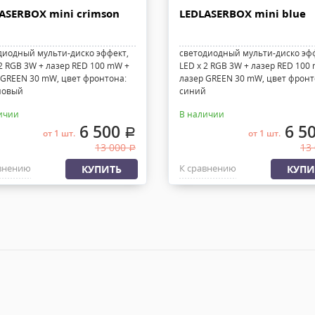
ASERBOX mini crimson
LEDLASERBOX mini blue
диодный мульти-диско эффект,
светодиодный мульти-диско эф
 2 RGB 3W + лазер RED 100 mW +
LED x 2 RGB 3W + лазер RED 100
 GREEN 30 mW, цвет фронтона:
лазер GREEN 30 mW, цвет фронт
новый
синий
ичии
В наличии
6 500
6 5
.
от 1 шт.
от 1 шт.
13 000
13
.
внению
К сравнению
КУПИТЬ
КУПИ