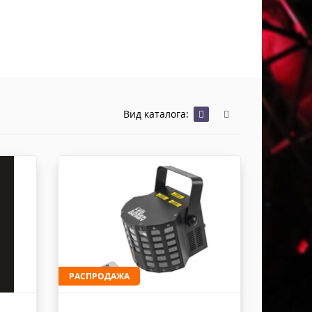
Хомуты Кронштейны Страховка
Напольные покрытия
Скотчи и Стяжки
Дополнительные элементы
Защитные чехлы и Кейсы
Лежачий полицейский ИДН
Вид каталога:
РАСПРОДАЖА