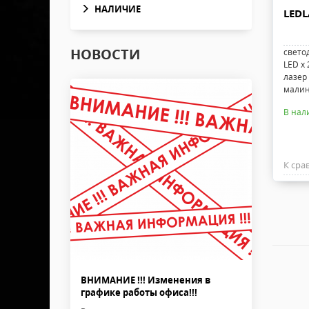
НАЛИЧИЕ
LEDL
НОВОСТИ
свето
LED x
лазер
мали
В нал
К сра
ВНИМАНИЕ !!! Изменения в
графике работы офиса!!!