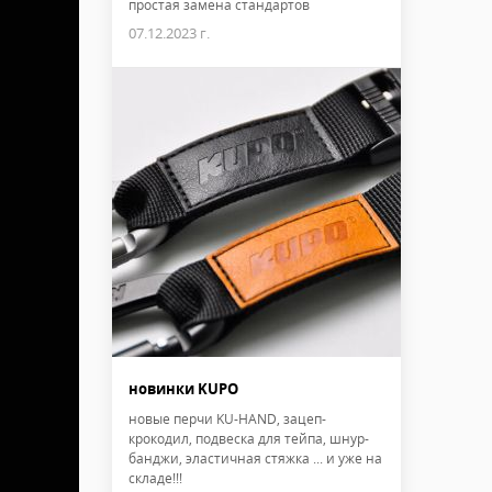
простая замена стандартов
07.12.2023 г.
новинки KUPO
новые перчи KU-HAND, зацеп-
крокодил, подвеска для тейпа, шнур-
банджи, эластичная стяжка ... и уже на
складе!!!