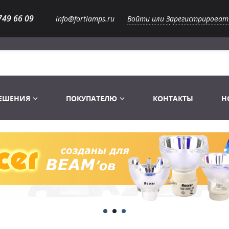
749 66 09
info@fortlamps.ru
Войти или Зарегистрироват
РЕШЕНИЯ
ПОКУПАТЕЛЮ
КОНТАКТЫ
Н
Лампы светодиодные
Распродажа
Лампы Винтаж Ретро Декор
Перчатки
Распродажа
 газоразрядные
Лампы галогенные 6-120 V
Сумки и подсумки
Световое оборудование
Лампы студийные 110-240 V
Распродажа
Ремни и страховка
Аксессуары для света
Лампы-фары PAR
1 канальные модули