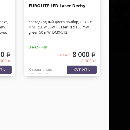
EUROLITE LED Laser Derby
фект,
светодиодный диско прибор, LED 1 x
 mW +
4in1 RGBW 30W + Laser Red 150 mW,
она:
green 50 mW, DMX-512
В наличии
00
8 000
.
.
от 1 шт.
 000
18 000
.
.
К сравнению
ТЬ
КУПИТЬ