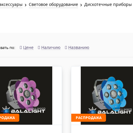
Звук и Видео
аксессуары
Световое оборудование
Дискотечные приборы
Лампы для бассейна
2х канальные модули
Коммутация и Материалы
3х канальные модули
Управление и Распределение
4х канальные модули
Спецэффекты и Расходники
5и канальные модули
Цене
Наличию
Названию
вать по:
РОДАЖА
РАСПРОДАЖА