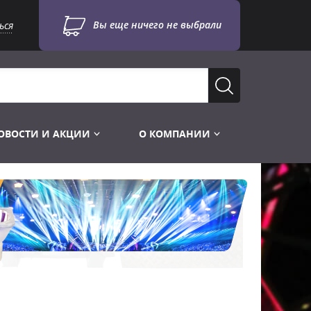
Вы еще ничего не выбрали
ься
ОВОСТИ И АКЦИИ
О КОМПАНИИ
Лампы для стробоскопов
Инструменты
Лампы UV TUV HNS
Готовые комплекты
Лебёдки и Аксессуары
Лампы видеопроекторные
Конструктор МИКРОСЦЕНА
Фермы Штативы Стойки
Пускорегулирующая аппаратура
6и канальные модули
Лестницы и Подиумы
Ламподержатели
7и канальные модули