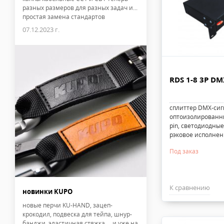
разных размеров для разных задач и...
простая замена стандартов
07.12.2023 г.
RDS 1-8 3P DMX
сплиттер DMX-сиг
оптоизолированны
pin, светодиодны
рэковое исполнен
Под заказ
К сравнению
новинки KUPO
новые перчи KU-HAND, зацеп-
крокодил, подвеска для тейпа, шнур-
банджи, эластичная стяжка ... и уже на