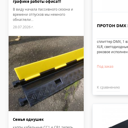
графике работы офиса!!!
В виду начала пассивного сезона и
времени отпусков мы немного
обнаглели...
ПРОТОН DMX S
28.07.2026 г.
сплиттер DMX, 1 в
XLR, светодиодны
рэковое исполнен
Под заказ
К сравнению
Семья однушек
каппы кабельные CC1 и CB1 теперь