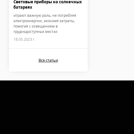
Световые приборы на солнечных
батареях
играют важную роль, не потребляя
электроэнергии, экономя затраты,
помогая с освещением в
труднодоступных местах
18.05.2023 г.
Все статьи