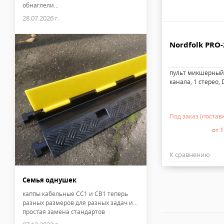
обнаглели...
28.07.2026 г.
Nordfolk PRO
пульт микшерный 
канала, 1 стерео, 
Под заказ (поставк
от 1
К сравнению
Семья однушек
каппы кабельные CC1 и CB1 теперь
разных размеров для разных задач и...
простая замена стандартов