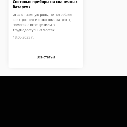
Световые приборы на солнечных
батареях
играют важную роль, не потребляя
электроэнергии, экономя затраты,
помогая с освещением в
труднодоступных местах
18.05.2023 г.
Все статьи