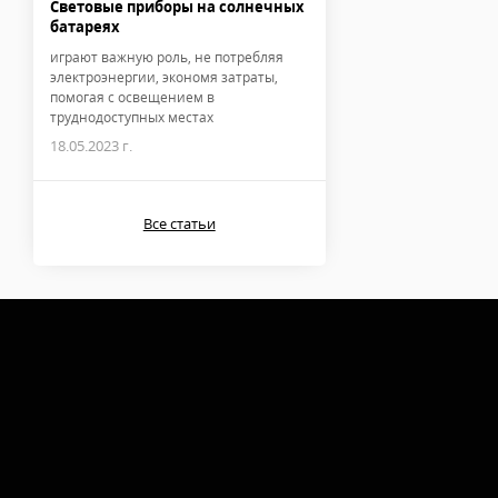
Световые приборы на солнечных
батареях
играют важную роль, не потребляя
электроэнергии, экономя затраты,
помогая с освещением в
труднодоступных местах
18.05.2023 г.
Все статьи